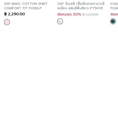
GSP BASIC COTTON SHIRT
GSP จีเอสพี เสื้อเชิ้ตลายตารางสี
กางเก
ดีไซน์ตกแต่ง
โลโก้ที่ชายกระโปรง
COMFORT FIT PQ1DLP
เหลือง สลับสีพื้นสีขาว PT5HYE
FQ4
฿
2,290.00
พิเศษลด 50%
พิเ
฿
2,290.00
สี
Black
ความโปร่งใส
ความยืดหยุ่น