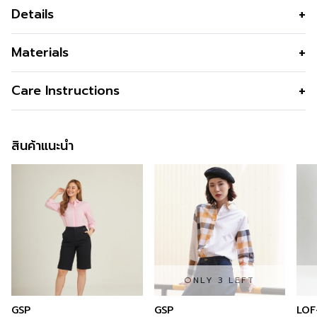
Details
ชุดเดรส สีดำ รุ่น Super Black Business Ruffle Sleeve
Materials
Dress ดีไซน์หรูที่ปลายแขนยาวแต่งระบาย ภูมิฐาน สวยสง่าใน
วันทำงานตัดเย็บประณีต แบรนด์ Guy Laroche
เนื้อผ้า
Suiting super black Polyester
Care Instructions
คุณสมบัติผ้า
ไม่ยับ รีดง่าย สีดำสนิท เปรอะน้ำยาก
การทอแบบพิเศษ ทำให้ยืดหยุ่นพิเศษ เนื้อ
สินค้าแนะนำ
ผ้ามีน้ำหนักไม่แนบเนื้อ
รูปทรง
เข้ารูป
รูปทรงคอ
คอกลมปิดคอ
รูปทรงแขน
แขนระบาย
ซิป
ซิปหลัง
กระเป๋า
มีกระเป๋าเจาะสองข้าง
ONLY 3 LEFT
ซับใน
มีซับใน
GSP
GSP
LOF
ผ่า
ผ่าเกยด้านหลัง