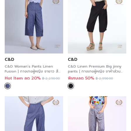
C&D
C&D
C&D Woman’s Pants Linen
C&D Linen Premium Big jinny
Fusion | กางเกงผู้หญิง ขายาว สี
pants | กางเกงผู้หญิง ขาห้าส่วน
กรม C9ZENV
สีดำ C9YIBL
Hot Item ลด 20%
พิเศษลด 50%
฿
2,290.00
฿
2,990.00