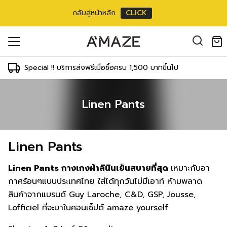
กลับสู่หน้าหลัก
CLICK
oducts in the cart.
il address
*
Special !! บริการส่งฟรีเมื่อซื้อครบ 1,500 บาทขึ้นไป
Linen Pants
องคุณเพื่อรองรับประสบการณ์การใช้งาน
ัญชี รวมถึงจุดประสงค์อื่นๆ ตาม
Log in
Linen Pants
ord?
Register
เข้าสู่ระบบด้วย LINE
Linen Pants กางเกงผ้าลินินเย็นสบายที่สุด
เหมาะกับอา
เข้าสู่ระบบด้วย LINE
กาศร้อนๆแบบประเทศไทย ใส่ได้ทุกวันไม่มีเอาท์ ห้ามพลาด
คลิกที่นี่เพื่อสมัครสมาชิก
สินค้าจากแบรนด์ Guy Laroche, C&D, GSP, Jousse,
Lofficiel ที่จะมาในคอนเซ็ปต์ amaze yourself