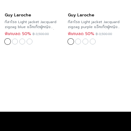
Guy Laroche
Guy Laroche
กีลาโรช Light jacket Jacquard
กีลาโรช Light jacket Jacquard
zigzag blue แจ๊คเก็ตผู้หญิง
zigzag purple แจ๊คเก็ตผู้หญิง
คอกลม แขนสามส่วน สีดำลายน้ำเงิน
คอกลม แขนสามส่วน สีดำลายม่วง
พิเศษลด 50%
พิเศษลด 50%
฿
3,500.00
฿
3,500.00
GAFPBU
GAFNVI
Guy Laroche
GSP
แจ็คเก็ตทรงBoxyทอลายริ้วสีน้ำตาล
เสื้อแจ็คเกต ผ้ายืด Recycle สีเทา
Guy Laroche (GAFOBR)
P9XVGY