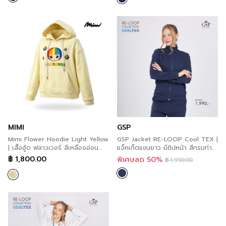
MIMI
GSP
Mimi Flower Hoodie Light Yellow
GSP Jacket RE-LOOP Cool TEX |
| เสื้อฮู้ด ฟลาวเวอร์ สีเหลืองอ่อน
แจ็คเก็ตแขนยาว มีซิปหน้า สีกรมท่า
A9ZLLY
PBAHNV
฿
1,800.00
พิเศษลด 50%
฿
1,990.00