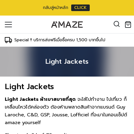
กลับสู่หน้าหลัก
CLICK
oducts in the cart.
il address
*
Special !! บริการส่งฟรีเมื่อซื้อครบ 1,500 บาทขึ้นไป
Light Jackets
องคุณเพื่อรองรับประสบการณ์การใช้งาน
ัญชี รวมถึงจุดประสงค์อื่นๆ ตาม
Log in
Light Jackets
ord?
Register
เข้าสู่ระบบด้วย LINE
Light Jackets ผ้าเบาสบายที่สุด
จะใส่ไปทำงาน ไปเที่ยว ก็
เข้าสู่ระบบด้วย LINE
เคลื่อนไหวได้คล่องตัว ต้องห้ามพลาดสินค้าจากแบรนด์ Guy
คลิกที่นี่เพื่อสมัครสมาชิก
Laroche, C&D, GSP, Jousse, Lofficiel ที่จะมาในคอนเซ็ปต์
amaze yourself