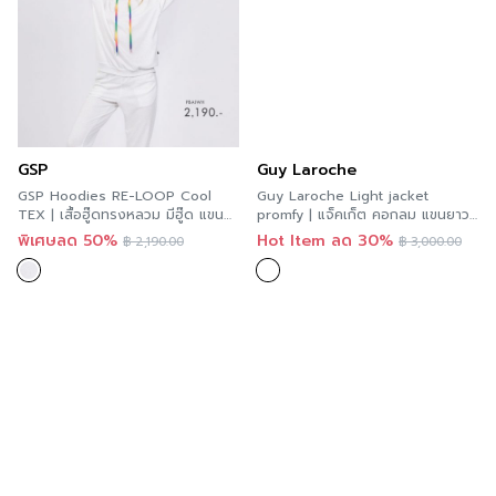
GSP
Guy Laroche
GSP Hoodies RE-LOOP Cool
Guy Laroche Light jacket
TEX | เสื้อฮู๊ดทรงหลวม มีฮู๊ด แขน
promfy | แจ็คเก็ต คอกลม แขนยาว
ยาว สีขาว PBAIWH
สีดำ GBBBBL
พิเศษลด 50%
Hot Item ลด 30%
฿
2,190.00
฿
3,000.00