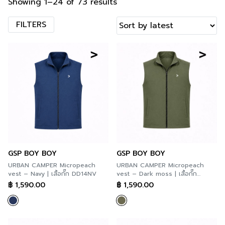
Showing 1–24 of 73 results
FILTERS
GSP BOY BOY
GSP BOY BOY
URBAN CAMPER Micropeach
URBAN CAMPER Micropeach
vest – Navy | เสื้อกั๊ก DD14NV
vest – Dark moss | เสื้อกั๊ก
DD14DR
฿
1,590.00
฿
1,590.00