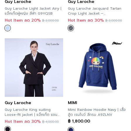
Guy Laroche
Guy Laroche
Guy Laroche Light Jacket Airy |
Guy Laroche Jacquard Tartan
แจ็คเก็ตผู้หญิง สีฟ้า G9YQSB
Crop Light Jacket –
Black&White | แจ็คเก็ตผู้หญิง ผ้า
Hot Item ลด 20%
Hot Item ลด 30%
฿
3,000.00
฿
3,000.00
แจ็คการ์ด ทาร์ทาน ครอป สั้น ทรง
หลวม สีดำและขาว GCA4BL
Guy Laroche
MIMI
Guy Laroche King suiting
Mimi Rainbow Hoodie Navy | เสื้อ
Loose-fit jacket | แจ็คเก็ต แขน
ฮู้ด เรนโบว์ สีกรม A9ZLNV
ยาว สีดำ G9YSBL
฿
1,800.00
Hot Item ลด 30%
฿
4,000.00