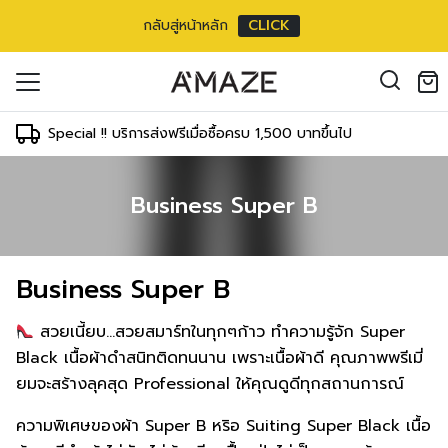
กลับสู่หน้าหลัก
CLICK
oducts in the cart.
il address
*
Special !! บริการส่งฟรีเมื่อซื้อครบ 1,500 บาทขึ้นไป
Business Super B
องคุณเพื่อรองรับประสบการณ์การใช้งาน
ัญชี รวมถึงจุดประสงค์อื่นๆ ตาม
Log in
Business Super B
ord?
Register
เข้าสู่ระบบด้วย LINE
สวยเนี้ยบ…สวยสมาร์ทในทุกๆก้าว ทำความรู้จัก Super
เข้าสู่ระบบด้วย LINE
Black เนื้อผ้าดำสนิทติดทนนาน เพราะเนื้อผ้าดี คุณภาพพรีเมี่
คลิกที่นี่เพื่อสมัครสมาชิก
ยมจะสร้างลุคสุด Professional ให้คุณดูดีทุกสถานการณ์
ความพิเศษของผ้า Super B หริอ Suiting Super Black เนื้อ