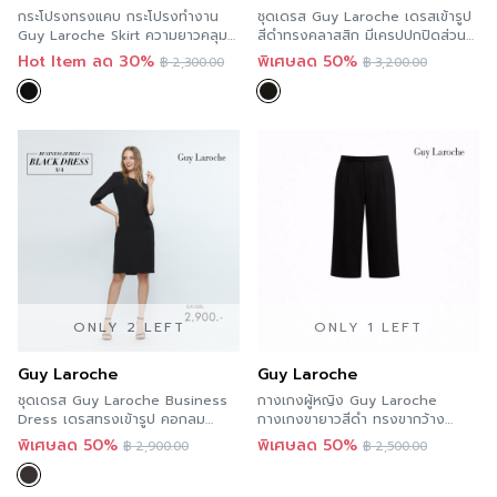
กระโปรงทรงแคบ กระโปร งทำงาน
ชุดเดรส Guy Laroche เดรสเข้ารูป
Guy Laroche Skirt ความยาวคลุม
สีดำทรงคลาสสิก มีเครปปกปิดส่วน
เข่า GY9TBL
เกิน GXJRBL
Hot Item ลด 30%
พิเศษลด 50%
฿
2,300.00
฿
3,200.00
ONLY 2 LEFT
ONLY 1 LEFT
Guy Laroche
Guy Laroche
ชุดเดรส Guy Laroche Business
กางเกงผู้หญิง Guy Laroche
Dress เดรสทรงเข้ารูป คอกลม
กางเกงขายาวสีดำ ทรงขากว้าง
GXJQBL
GQ1CBL
พิเศษลด 50%
พิเศษลด 50%
฿
2,900.00
฿
2,500.00