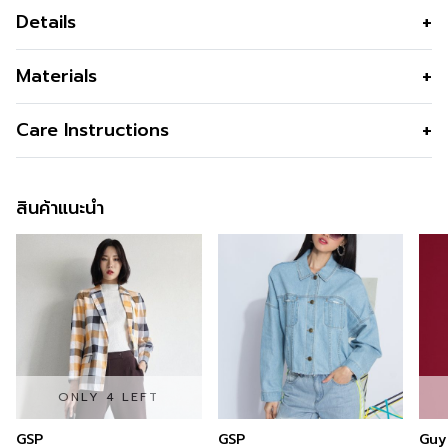
Details
แจ็คเก็ตผู้หญิง สีน้ำตาลอ่อน แขนยาว ทรง Boxy รุ่น Light
Materials
Jacket Stripe Velvet เนื้อผ้ากำมะหยี่ นุ่ม ใส่สบาย ใส่สวย
สุภาพในวันทำงาน เปลี่ยนแมทช์กับท่อนล่างในสไตล์แคชชวล ก็
เนื้อผ้า
100% Polyester
Care Instructions
ใส่ได้สบายในทุกวัน แบรนด์ Guy Laroche
คุณสมบัติผ้า
เนื้อนิ่ม นุ่มลื่นน่าสัมผัส มีความยืดหยุ่น ดู
เป็นขน มีความละมุนในเนื้อผ้า เล่นแสงได้
สินค้าแนะนำ
ดี
รูปทรง
ทรง BOXY ครอป สำหรับใส่คลุม
รูปทรงคอ
คอกลม เปิดหน้า
รูปทรงแขน
แขนยาว
กระเป๋า
กระเป๋าเจาะข้าง
ซับใน
มีซับใน
ONLY 4 LEFT
สี
Light Pink
GSP
GSP
Guy
ความโปร่งใส