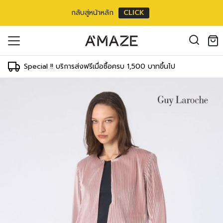
กลับสู่หน้าหลัก
CLICK
oducts in the cart.
il address
*
Special !! บริการส่งฟรีเมื่อซื้อครบ 1,500 บาทขึ้นไป
องคุณเพื่อรองรับประสบการณ์การใช้งาน
ัญชี รวมถึงจุดประสงค์อื่นๆ ตาม
Log in
ord?
Register
เข้าสู่ระบบด้วย LINE
เข้าสู่ระบบด้วย LINE
คลิกที่นี่เพื่อสมัครสมาชิก