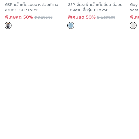
GSP แจ็คเก็ตแบบบางด้วยผ้าทอ
GSP จีเอสพี แจ็คเก็ตยีนส์ สีอ่อน
Guy 
ความยืดหยุ่น
ลายตาราง PT51YE
แต่งชายเสื้อรุ่ย PT52SB
vest
กุดต
พิเศษลด 50%
พิเศษลด 50%
พิเ
฿
3,290.00
฿
2,590.00
GS2