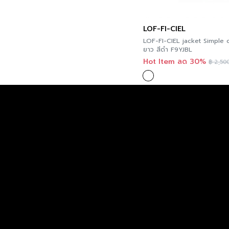
LOF-FI-CIEL
LOF-FI-CIEL jacket Simple c
ยาว สีดำ F9YJBL
Hot Item ลด 30%
฿
2,500