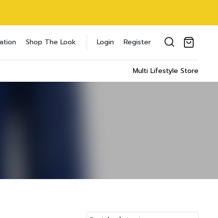
oducts in the cart.
ation
Shop The Look
Login
Register
il address
*
Multi Lifestyle Store
ของคุณเพื่อรองรับประสบการณ์การใช้งาน
ัญชี รวมถึงจุดประสงค์อื่นๆ ตาม
Log in
word?
Register
เข้าสู่ระบบด้วย LINE
เข้าสู่ระบบด้วย LINE
คลิกที่นี่เพื่อสมัครสมาชิก