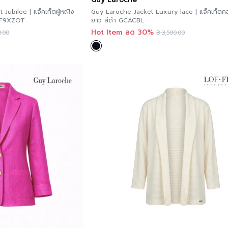
Jubilee | แจ็คเก็ตผู้หญิง
Guy Laroche Jacket Luxury lace | แจ็คเก็ต
รงแขนยาวสามส่วน สีน้ำตาล F9XZOT
ยาว สีดำ GCACBL
Hot Item ลด 30%
.00
฿
3,500.00