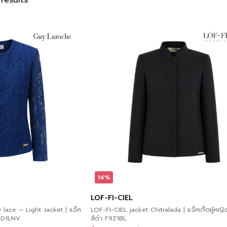
results
14%
LOF-FI-CIEL
lace – Light Jacket | แจ็ค
LOF-FI-CIEL jacket Chitralada | แจ็คเก็ตผู้หญิ
ู้หญิง แขนยาว สีกรมท่า GD1LNV
สีดำ F9Z1BL