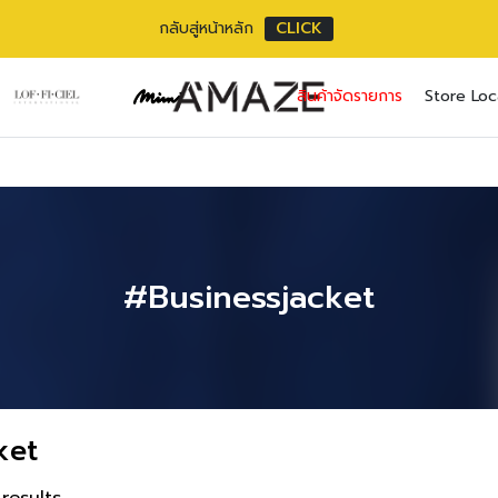
กลับสู่หน้าหลัก
CLICK
No pr
สินค้าจัดรายการ
Store Loc
Username or ema
Email address
*
Password
Password
*
*
เราใช้ข้อมูลส่วนตัว
Remember me
#Businessjacket
เว็บไซต์, การจัดการบ
privacy policy
Lost your pass
ket