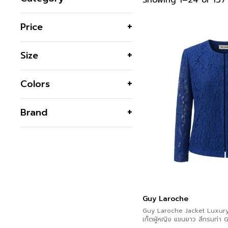
Showing 1–24 of 137 
Chitralada
Price
Classic Collection
Jackets & Suits
Size
Business Jackets
Jeans Jackets
F
Colors
Light Jackets
34
36
Shirts & Blouses
Black
Brand
38
Business Blouses
Blue
40
Business Shirts
C&D
Brown
42
Lace
GSP
Cream
44
Linen
Guy Laroche
Dark Blue
46
Printed Blouses
JOUSSE
Green
48
LOF-FI-CIEL
Skirts
Grey
Guy Laroche
Business Skirt
Guy Laroche Jacket Luxury 
Navy
เก็ตผ
Pants & Bottoms
Orange