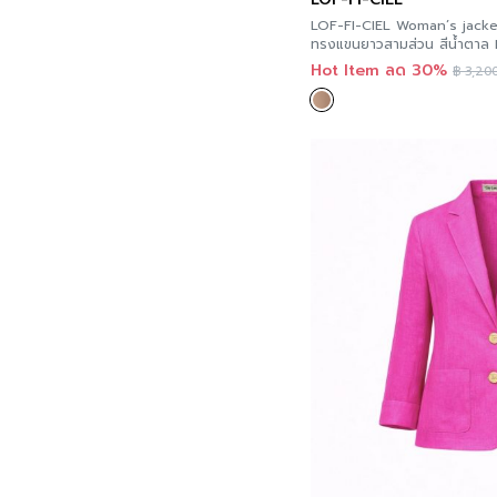
LOF-FI-CIEL Woman’s jacket 
ท
Hot Item ลด 30%
฿
3,200