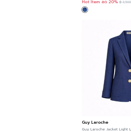
Hot Item ลด 20%
฿
3,500
Pink
Red
Violet
White
Yellow
Guy Laroche
Guy Laroche Jacket Light Li