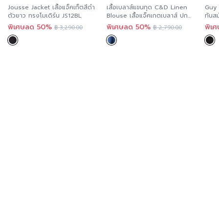
ความยืดหยุ่น
Jousse Jacket เสื้อแจ็คเก็ตสีดำ
เสื้อเบลาส์แขนกุด C&D Linen
Guy 
ตัวยาว ทรงโมเดิร์น JS12BL
Blouse เสื้อแจ็คเกตเบลาส์ ปก
ทันส
กล้วย ตัวหลวม สีกรม ดีเทลแต่ง
GT8
พิเศษลด 50%
พิเศษลด 50%
พิเ
฿
3,290.00
฿
2,790.00
เทปทอ เนื้อผ้าลินินพรีเมียม
CT6BNV