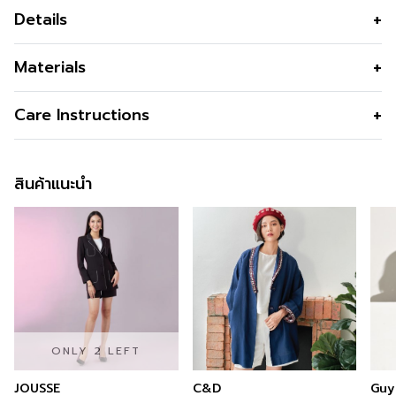
Details
เสื้อแจ็คเก็ตผู้หญิง คอกลม ทรง Boxy ผ้าแจ็คการ์ด สีเขียว
Materials
ใส่หรู สง่างาม แม็ทช์ง่าย ใส่เป็นลุคทำงานได้ทุกวัน แบรนด์
Guy Laroche
เนื้อผ้า
Polyester 100% ทอแจ็คการ์ด
Care Instructions
คุณสมบัติผ้า
ไม่ยับ ไม่ต้องรีด นุ่มละเอียด มีเท็กเจอร์
บนเนื้อผ้า
สินค้าแนะนำ
รูปทรง
ทรง BOXY ครอป สำหรับใส่คลุม
รูปทรงคอ
คอกลม เปิดหน้า
รูปทรงแขน
แขนยาว
กระเป๋า
กระเป๋าเจาะข้าง
ซับใน
มีซับใน
สี
Light Green
ONLY 2 LEFT
ความโปร่งใส
JOUSSE
C&D
Guy