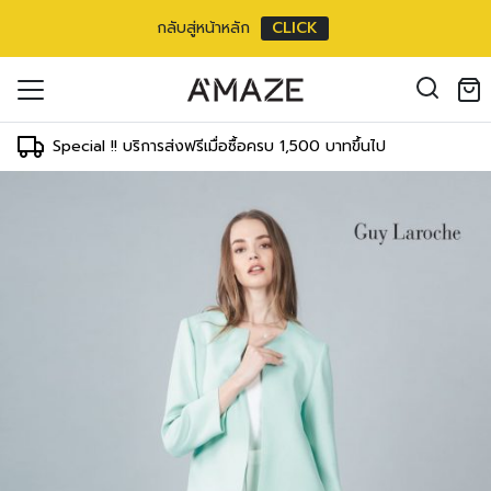
กลับสู่หน้าหลัก
CLICK
oducts in the cart.
il address
*
Special !! บริการส่งฟรีเมื่อซื้อครบ 1,500 บาทขึ้นไป
องคุณเพื่อรองรับประสบการณ์การใช้งาน
ัญชี รวมถึงจุดประสงค์อื่นๆ ตาม
Log in
ord?
Register
เข้าสู่ระบบด้วย LINE
เข้าสู่ระบบด้วย LINE
คลิกที่นี่เพื่อสมัครสมาชิก