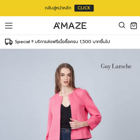
กลับสู่หน้าหลัก
CLICK
oducts in the cart.
il address
*
Special !! บริการส่งฟรีเมื่อซื้อครบ 1,500 บาทขึ้นไป
องคุณเพื่อรองรับประสบการณ์การใช้งาน
ัญชี รวมถึงจุดประสงค์อื่นๆ ตาม
Log in
ord?
Register
เข้าสู่ระบบด้วย LINE
เข้าสู่ระบบด้วย LINE
คลิกที่นี่เพื่อสมัครสมาชิก