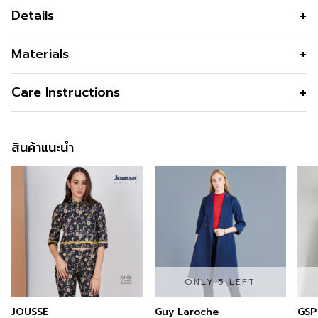
Details
เสื้อแจ็คเก็ตผู้หญิง คอกลม ทรง Boxy ผ้าแจ็คการ์ด สีชมพู
Materials
ใส่หรู สง่างาม แม็ทช์ง่าย ใส่เป็นลุคทำงานได้ทุกวัน แบรนด์
Guy Laroche
เนื้อผ้า
Polyester 100% ทอแจ็คการ์ด
Care Instructions
คุณสมบัติผ้า
ไม่ยับ ไม่ต้องรีด นุ่มละเอียด มีเท็กเจอร์
บนเนื้อผ้า
สินค้าแนะนำ
รูปทรง
ทรง BOXY ครอป สำหรับใส่คลุม
รูปทรงคอ
คอกลม เปิดหน้า
รูปทรงแขน
แขนยาว
กระเป๋า
กระเป๋าเจาะข้าง
ซับใน
มีซับใน
สี
Pink
ONLY 5 LEFT
ความโปร่งใส
JOUSSE
Guy Laroche
GSP