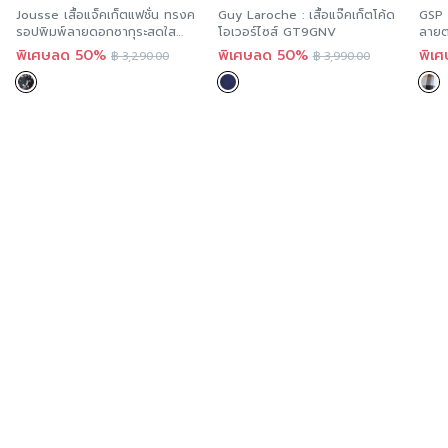
ความยืดหยุ่น
Jousse เสื้อแจ็คเก็ตแฟชั่น ทรงค
Guy Laroche : เสื้อแจ๊คเก็ตโค้ด
GSP 
รอปพิมพ์ลายดอกซากุระสดใส
โอเวอร์ไซส์ GT9GNV
ลายต
JS1XBL
พิเศษลด 50%
พิเศษลด 50%
พิเ
฿
3,290.00
฿
3,990.00