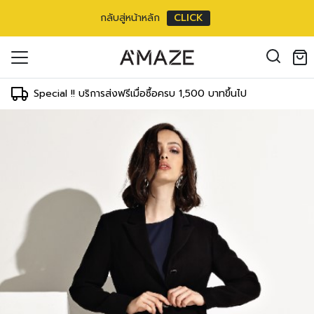
กลับสู่หน้าหลัก
CLICK
แขน4ส่วน Double breasted
oducts in the cart.
0 inch
il address
*
m/
26 inch
Special !! บริการส่งฟรีเมื่อซื้อครบ 1,500 บาทขึ้นไป
T
WAIST
HIPS
 cm
64-69 cm
89-91 cm
inch
25-27 inch
35-36 inch
 cm
69-71 cm
91-97 cm
องคุณเพื่อรองรับประสบการณ์การใช้งาน
inch
27-28 inch
36-38 inch
ัญชี รวมถึงจุดประสงค์อื่นๆ ตาม
Log in
 cm
71-76 cm
97-102 cm
inch
28-30 inch
38-40 inch
ord?
Register
 cm
76-81 cm
102-107 cm
เข้าสู่ระบบด้วย LINE
inch
30-32 inch
40-42 inch
เข้าสู่ระบบด้วย LINE
2 cm
81-86 cm
107-112 cm
คลิกที่นี่เพื่อสมัครสมาชิก
inch
32-34 inch
42-44 inch
7 cm
86-91 cm
112-117 cm
inch
34-36 inch
44-46 inch