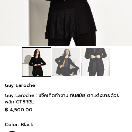
2 cm
91-97 cm
117-122 cm
inch
36-38 inch
46-48 inch
Guy Laroche
Guy Laroche : แจ๊คเก็ตทำงาน ทันสมัย ตกแต่งชายด้วย
พลีท GT8RBL
฿
4,500.00
Color:
Black