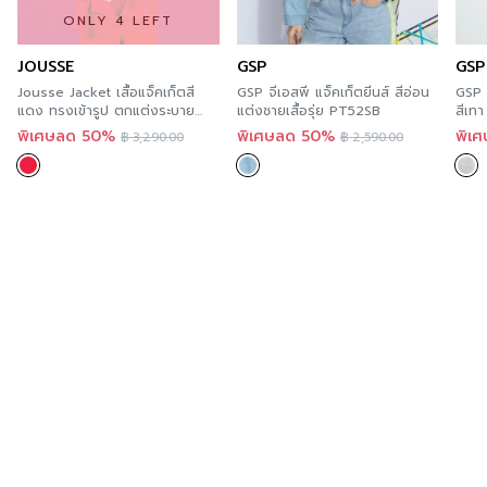
สำหรับคุณที่ต้องการลองสินค้าของ Guy Laroche สามารถ
ONLY 4 LEFT
ความโปร่งใส
ลองได้แล้ววันที่ทุกร้านสาขา ตามรายละเอียด
Store
ความยืดหยุ่น
JOUSSE
GSP
GSP
Location
นี้ และสะดวกกว่า เพราะคุณสามารถสั่งทาง
Jousse Jacket เสื้อแจ็คเก็ตสี
GSP จีเอสพี แจ็คเก็ตยีนส์ สีอ่อน
GSP 
ออนไลน์ได้ทันที ที่ A’MAZE Multi Store เวปไซต์ที่พร้อม
แดง ทรงเข้ารูป ตกแต่งระบาย
แต่งชายเสื้อรุ่ย PT52SB
สีเท
บริการคุณตลอด 24 ชั่วโมง พร้อมมีบริการส่งทั่วประเทศ
ปลายเสื้อ JS13RE
พิเศษลด 50%
พิเศษลด 50%
พิเ
฿
3,290.00
฿
2,590.00
Additional product information
If you are interested in viewing other similar
categories,
you can click here
.
You can follow Guy Laroche’s news at >>
Facebook
Page : Guy Laroche BTNC.
Order now
For those of you who want to try Guy Laroche’s