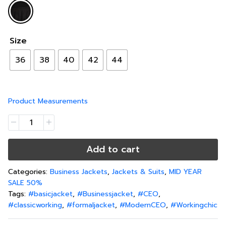
Size
36
38
40
42
44
Product Measurements
Add to cart
Categories:
Business Jackets
,
Jackets & Suits
,
MID YEAR
SALE 50%
Tags:
#basicjacket
,
#Businessjacket
,
#CEO
,
#classicworking
,
#formaljacket
,
#ModernCEO
,
#Workingchic