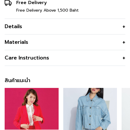
Free Delivery
Free Delivery Above 1,500 Baht
Details
เสื้อแจ็คเก็ตผู้หญิง ตกแต่งชายด้วยพลีท
Materials
เสื้อแจ็คเก็ตผู้หญิง ใส่ทำงาน สีดำ ตกแต่งระบายด้วยการ
เนื้อผ้า
Suitting super black Polyester
Care Instructions
พลีท ทรงสุภาพ เก็บรูปร่าง ทำให้ดูมีเอว ทรงทันสมัย ใส่แล้ว
คุณสมบัติผ้า
ไม่ยับ รีดง่าย สีดำสนิท เปรอะน้ำยาก
สวย
การซัก
Hand Wash
การทอแบบพิเศษ ทำให้ยืดหยุ่นพิเศษ เนื้อ
ข้อมูลสินค้าเพิ่มเติม
สินค้าแนะนำ
ผ้ามีน้ำหนักไม่แนบเนื้อ
การฟอกสี
Do not Bleach
รูปทรง
เข้ารูปพอดีตัว แบบ Professional look
สนใจดูในหมวดอื่นที่ใกล้เคียงกัน
การตาก
Do not wring
สามารถคลิกได้เลย
รูปทรงคอ
คอวีลึก ติดกระดุม ใส่ง่าย และทำให้ดูผอม
การรีด
Iron 120 องศา C
สามารถติตามข้อมูลข่าวสารของ Guy Laroche ได้ที่ >>
เพรียว
Facebook Page : Guy Laroche BTNC
รูปทรงแขน
แขนยาวแบบสูท
สั่งซื้อได้แล้ววันนี้
สี
Black