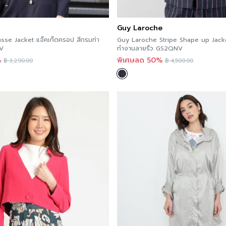
Additional product in
If you are interested in
Guy Laroche
here
.
ousse Jacket แจ็คเก็ตครอป สีกรมท่า
Guy Laroche Stripe Shape up Jacket
NV
ทำงานลายริ้ว GS2QNV
%
พิเศษลด 50%
You can follow Guy Lar
฿
3,290.00
฿
4,500.00
BTNC.
Order now
For those of you who wa
it now in every store. A
and more convenient be
A’MAZE Multi Store, a w
day, with delivery natio
กางเกง The Perfect waist
กางเกงเอวเหลือไม่ต้องจัดทรง
บางเบาเพียง 10 ออนซ์ แนบกร