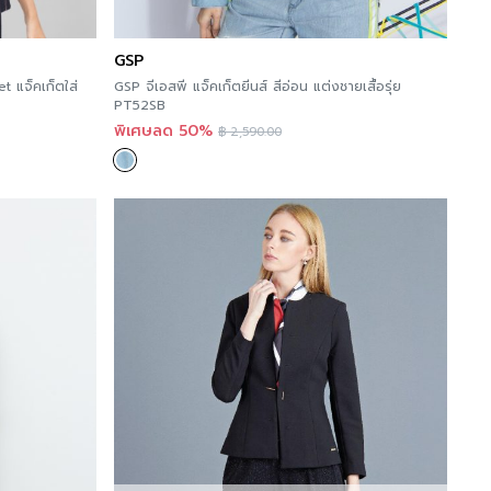
formation
 viewing other similar categories,
you can click
GSP
 แจ็คเก็ตใส่
GSP จีเอสพี แจ็คเก็ตยีนส์ สีอ่อน แต่งชายเสื้อรุ่ย
PT52SB
พิเศษลด 50%
oche’s news at >>
Facebook Page : Guy Laroche
฿
2,590.00
nt to try Guy Laroche’s products, you can try
ccording to the details of this Store Location
cause you can order online immediately at
ebsite that is ready to serve you 24 hours a
nwide.
 Denim Skinny crop jeans ที่สุดแห่งปีจบปัญหา
ให้เสียบุคลิกขอบเอวไม่อ้าก้นสวยเข้ารูป ผ้ายีนส์
ะชับเก็บสะโพก ยืดหยุ่นใส่สบาย แมทช์ชุดได้ง่าย ที่สุด