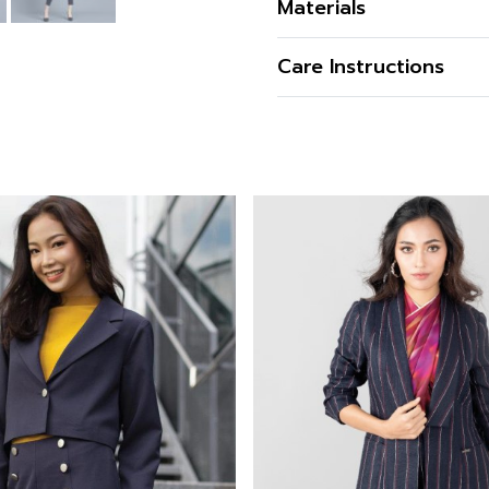
Materials
เสื้อแจ็คเก็ตผู้หญิง Shape
เนื้อผ้า
Care Instructions
เม็ด แขนยาว 20 นิ้ว ใส่สบ
ข้อมูลสินค้าเพิ่มเติม
การซัก
คุณสมบัติผ้า
การฟอกสี
รูปทรง
สนใจดูในหมวดอื่นที่ใกล้เคีย
การตาก
รูปทรงคอ
สามารถติตามข้อมูลข่าวสาร
การรีด
รูปทรงแขน
Laroche BTNC
สี
สั่งซื้อได้แล้ววันนี้
ความโปร่งใส
สำหรับคุณที่ต้องการลองสิน
ความยืดหยุ่น
สาขา ตามรายละเอียด
Stor
ออนไลน์ได้ทันที ที่ A’MAZE
พร้อมมีบริการส่งทั่วประเทศ