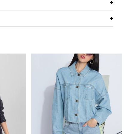
 up Jacket coat เสื้อคลุมทรงเข้ารูป ติดกระดุมหน้าสอง
Suitting Polyester เหมาะกับการใส่คลุมในสถานที่
ายเหมาะสำหรับการเดินทาง
อากาศ เย็น
Hand Wash
อยู่ทรง รีดง่าย กันหนาวได้ดีมาก เนื้อหนา
Do not Bleach
เข้ารูปพอดีตัว แบบ Professional look
งกัน
สามารถคลิกได้เลย
Do not wring
คอวีลึก มีปก
ของ Guy Laroche ได้ที่ >>
Facebook Page : Guy
Iron 120 องศา C
แขนยาวสามส่วน สามารถใส่ถุงมือได้สะดวก
Navy
ค้าของ Guy Laroche สามารถลองได้แล้ววันที่ทุกร้าน
e Location
นี้ และสะดวกกว่า เพราะคุณสามารถสั่งทาง
 Multi Store เวปไซต์ที่พร้อมบริการคุณตลอด 24 ชั่วโมง