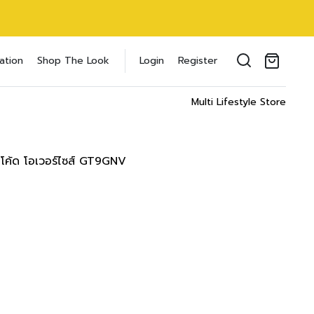
ขนสามส่วน Cozy dress
oducts in the cart.
ation
Shop The Look
Login
Register
18 inch
il address
*
 cm/
40 inch
Multi Lifestyle Store
T
WAIST
HIPS
 cm
64-69 cm
89-91 cm
inch
25-27 inch
35-36 inch
็ตโค้ด โอเวอร์ไซส์ GT9GNV
 cm
69-71 cm
91-97 cm
ของคุณเพื่อรองรับประสบการณ์การใช้งาน
inch
27-28 inch
36-38 inch
ัญชี รวมถึงจุดประสงค์อื่นๆ ตาม
Log in
 cm
71-76 cm
97-102 cm
inch
28-30 inch
38-40 inch
word?
Register
 cm
76-81 cm
102-107 cm
เข้าสู่ระบบด้วย LINE
inch
30-32 inch
40-42 inch
เข้าสู่ระบบด้วย LINE
2 cm
81-86 cm
107-112 cm
คลิกที่นี่เพื่อสมัครสมาชิก
inch
32-34 inch
42-44 inch