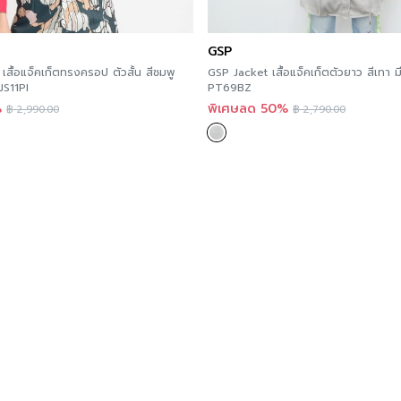
ของกางเกงยีนส์แห่งการเก็บ
GSP
สื้อแจ็คเก็ตทรงครอป ตัวสั้น สีชมพู
GSP Jacket เสื้อแจ็คเก็ตตัวยาว สีเทา ม
JS11PI
PT69BZ
%
พิเศษลด 50%
฿
2,990.00
฿
2,790.00