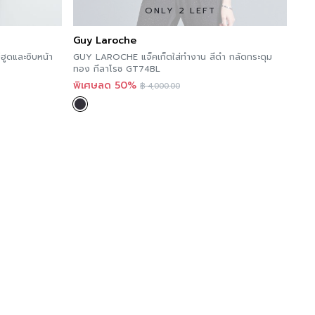
ทรง เนื้อผ้ากระชับ ใส่แล้วดูทรงสวยตลอดวัน
ONLY 2 LEFT
Guy Laroche
ีฮูดและซิบหน้า
GUY LAROCHE แจ็คเก็ตใส่ทำงาน สีดำ กลัดกระดุม
ทอง กีลาโรช GT74BL
พิเศษลด 50%
฿
4,000.00