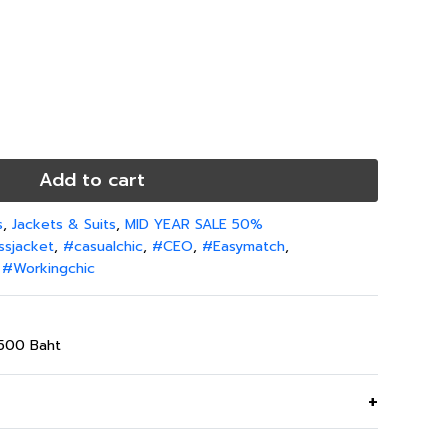
Add to cart
s
,
Jackets & Suits
,
MID YEAR SALE 50%
ssjacket
,
#casualchic
,
#CEO
,
#Easymatch
,
,
#Workingchic
,500 Baht
 โอเวอร์ไซส์