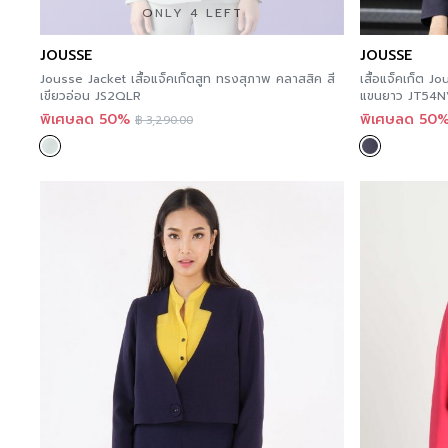
ONLY 4 LEFT
JOUSSE
JOUSSE
Jousse Jacket เสื้อแจ็คเก็ตสูท ทรงสุภาพ คลาสสิค สี
เสื้อแจ็คเก็ต J
เขียวอ่อน JS2QLR
แขนยาว JT54
พิเศษลด 50%
พิเศษลด 50
฿
3,290.00