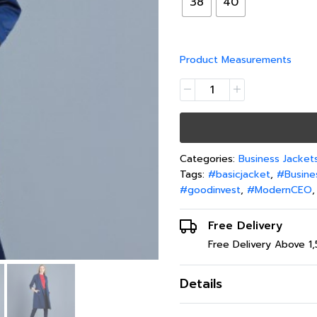
38
40
Product Measurements
Categories:
Business Jacket
Tags:
#basicjacket
,
#Busine
#goodinvest
,
#ModernCEO
Free Delivery
Free Delivery Above 1
Details
เสื้อแจ็คเก็ตผู้หญิง