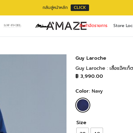
กลับสู่หน้าหลัก
CLICK
GT9GNV DRESS แ
No pr
สินค้าจัดรายการ
Store Loc
แขนยาว 46 cm/
Username or ema
Email address
*
ความยาวตัว 100
SIZE
BUS
Password
Password
*
*
36(M)
76-84
Guy Laroche
30-33 
Guy Laroche : เสื้อแจ๊คเก
38(L)
84-86
เราใช้ข้อมูลส่วนตัว
Remember me
33-34 
฿
3,990.00
เว็บไซต์, การจัดการบ
40(XL)
86-91
privacy policy
34-36 
Lost your pass
Color:
Navy
42(2XL)
91-97
36-38 
44(3XL)
97-10
38-40 
Size