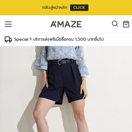
กลับสู่หน้าหลัก
CLICK
าสั้น Business short
oducts in the cart.
 inch
il address
*
ment
Special !! บริการส่งฟรีเมื่อซื้อครบ 1,500 บาทขึ้นไป
WAIST
HIPS
64-69 cm
89-91 cm
25-27 inch
35-36 inch
องคุณเพื่อรองรับประสบการณ์การใช้งาน
69-71 cm
91-97 cm
ัญชี รวมถึงจุดประสงค์อื่นๆ ตาม
27-28 inch
36-38 inch
Log in
71-76 cm
97-102 cm
ord?
28-30 inch
38-40 inch
Register
เข้าสู่ระบบด้วย LINE
76-81 cm
102-107 cm
30-32 inch
40-42 inch
เข้าสู่ระบบด้วย LINE
คลิกที่นี่เพื่อสมัครสมาชิก
81-86 cm
107-112 cm
32-34 inch
42-44 inch
86-91 cm
112-117 cm
34-36 inch
44-46 inch