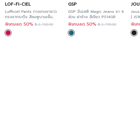
LOF-FI-CIEL
GSP
JOU
ออนไลน์ได้ทันที ที่ A’MAZE Multi Store เวปไซต์ที่พร้อม
ความโปร่งใส
Lofficiel Pants กางเกงขายาว
GSP จีเอสพี Magic Jeans ขา 4
Jous
บริการคุณตลอด 24 ชั่วโมง พร้อมมีบริการส่งทั่วประเทศ
ทรงขากระดิ่ง สีชมพูบานเย็น
ส่วน ผ่าข้าง สีเขียว PS14GR
| JS
ความยืดหยุ่น
FS18PI
พิเศษลด 50%
พิเศษลด 50%
พิเ
฿
2,700.00
฿
2,790.00
Additional product information
If you are interested in viewing other similar
categories,
you can click here
.
You can follow Guy Laroche’s news at >>
Facebook
Page : Guy Laroche BTNC.
Order now
For those of you who want to try Guy Laroche’s
products, you can try it now in every store.
According to the details of this Store Location and
more convenient because you can order online
immediately at A’MAZE Multi Store, a website that
is ready to serve you 24 hours a day, with delivery