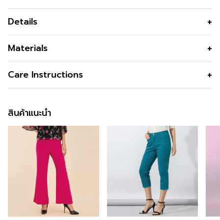
Details
กางเกงทำงาน ขาสั้นเอวสูง สีกรม
Materials
กางเกงทำงาน High waisted short กางเกงขาสั้นเอวสูง
คุณสมบัติผ้า
-
Care Instructions
สีกรม ผ้าสูท ทรงสวย ใส่ได้หลายโอกาส
รูปทรง
High Waist short pants
ข้อมูลสินค้าเพิ่มเติม
การซัก
ซักเครื่องได้และควรใส่ถุงถนอมผ้า
รูปทรงคอ
-
สินค้าแนะนำ
การฟอกสี
-
สนใจดูในหมวดอื่นที่ใกล้เคียงกัน
สามารถคลิกได้เลย
รูปทรงแขน
-
การตาก
ตากในที่ลม มีลมโกรก
ซิป
ซิปหน้า
สามารถติตามข้อมูลข่าวสารของ Guy Laroche ได้ที่ >>
การรีด
รีดไฟออ่นหรือปานกลาง
Facebook Page : Guy Laroche BTNC
กระเป๋า
ด้านข้าง
การซักแห้ง
-
สั่งซื้อได้แล้ววันนี้
ซับใน
ไม่มี
ผ่า
ไม่มี
สำหรับคุณที่ต้องการลองสินค้าของ Guy Laroche สามารถ
ดีไซน์ตกแต่ง
ไม่มี
ลองได้แล้ววันที่ทุกร้านสาขา ตามรายละเอียด
Store
Location
นี้ และสะดวกกว่า เพราะคุณสามารถสั่งทาง
สี
Navy