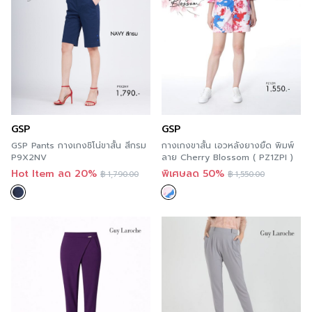
GSP
GSP
GSP Pants กางเกงชิโน่ขาสั้น สีกรม
กางเกงขาสั้น เอวหลังยางยืด พิมพ์
P9X2NV
ลาย Cherry Blossom ( PZ1ZPI )
Hot Item ลด 20%
พิเศษลด 50%
฿
1,790.00
฿
1,550.00