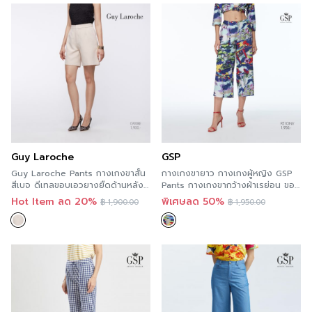
Guy Laroche
GSP
Guy Laroche Pants กางเกงขาสั้น
กางเกงขายาว กางเ กงผู้หญิง GSP
สีเบจ ดีเทลขอบเอวยางยืดด้านหลัง
Pants กางเกงขากว้างผ้าเรย่อน ขอบ
G9XIBE
เอวยางยืด ลายพิมพ์ Kyoto Night
Hot Item ลด 20%
พิเศษลด 50%
฿
1,900.00
฿
1,950.00
PZ1ONV