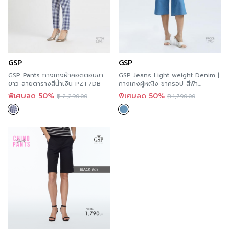
GSP
GSP
GSP Pants กางเกงผ้าคอตตอนขา
GSP Jeans Light weight Denim |
ยาว ลายตารางสีน้ำเงิน PZT7DB
กางเกงผู้หญิง ขาครอป สีฟ้า
P9X5DB
พิเศษลด 50%
พิเศษลด 50%
฿
2,290.00
฿
1,790.00