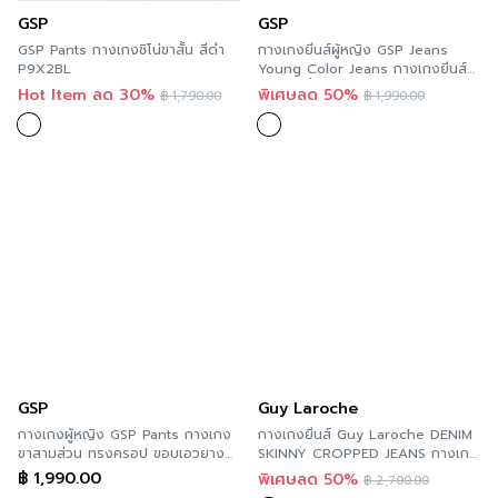
GSP
GSP
GSP Pants กางเกงชิโน่ขาสั้น สีดำ
กางเกงยีนส์ผู้หญิง GSP Jeans
P9X2BL
Young Color Jeans กางเกงยีนส์
ขาสั้น สีน้ำตาลอ่อน PYT7LW
Hot Item ลด 30%
พิเศษลด 50%
฿
1,790.00
฿
1,990.00
GSP
Guy Laroche
กางเกงผู้หญิง GSP Pants กางเกง
กางเกงยีนส์ Guy Laroche DENIM
ขาสามส่วน ทรงครอป ขอบเอวยาง
SKINNY CROPPED JEANS กางเกง
ยืดมาพร้อมผ้าผุกเอว ลายพิมพ์
ยีนส์สีดำ ยืดหยุ่นดี ใส่สบาย
฿
1,990.00
พิเศษลด 50%
฿
2,700.00
Summer Surf PY9WWH
GWIYBL