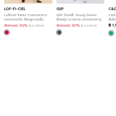
ดีไซน์ตกแต่ง
-
LOF-FI-CIEL
GSP
C&
สี
Dark Blue
Lofficiel Pants กางเกงขายาว
GSP จีเอสพี Young Denim
C&D 
ทรงขากระดิ่ง สีชมพูบานเย็น
ยืดหยุ่น เบาสบาย แต่งปลายขารุ่ย
สีเขีย
ความยืดหยุ่น
FS18PI
สีเขียว PS3BGR
CS1
฿
1,
พิเศษลด 50%
พิเศษลด 50%
฿
2,700.00
฿
2,290.00