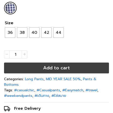
Size
36
38
40
42
44
Add to cart
Categories:
Long Pants
,
MID YEAR SALE 50%
,
Pants &
Bottoms
Tags:
#casualchic
,
#Casualpants
,
#Easymatch
,
#travel
,
#weekendpants
,
#เดินทาง
,
#ใส่สบาย
Free Delivery