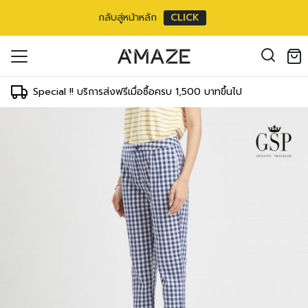
กลับสู่หน้าหลัก
CLICK
oducts in the cart.
il address
*
Special !! บริการส่งฟรีเมื่อซื้อครบ 1,500 บาทขึ้นไป
องคุณเพื่อรองรับประสบการณ์การใช้งาน
ัญชี รวมถึงจุดประสงค์อื่นๆ ตาม
Log in
ord?
Register
เข้าสู่ระบบด้วย LINE
เข้าสู่ระบบด้วย LINE
คลิกที่นี่เพื่อสมัครสมาชิก