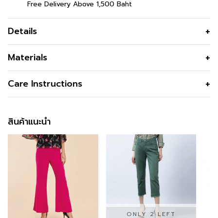
Free Delivery Above 1,500 Baht
Details
COTTON PANTS สวยคล่องตัวทุกวันทำงานด้วยกางเกงผ้า
Materials
เนื้อนิ่ม เบาสบาย พร้อมลุยงานได้แบบไม่มีสะดุด
เนื้อผ้า
Cotton ลายตาราง
Care Instructions
คุณสมบัติผ้า
บางเบา ระบายอากาศ ยับยาก รีดง่าย
รูปทรง
พอดีตัว
สินค้าแนะนำ
รูปทรงคอ
-
รูปทรงแขน
-
ซิป
ซิป กระดุมหน้า
กระเป๋า
2 ข้าง
ซับใน
-
ผ่า
-
ONLY 2 LEFT