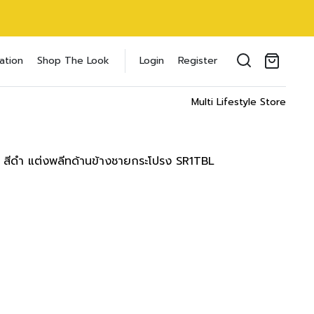
oducts in the cart.
ation
Shop The Look
Login
Register
il address
*
Multi Lifestyle Store
 สีดำ แต่งพลีทด้านข้างชายกระโปรง SR1TBL
ของคุณเพื่อรองรับประสบการณ์การใช้งาน
ัญชี รวมถึงจุดประสงค์อื่นๆ ตาม
Log in
word?
Register
เข้าสู่ระบบด้วย LINE
เข้าสู่ระบบด้วย LINE
คลิกที่นี่เพื่อสมัครสมาชิก