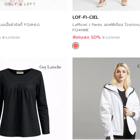
ONLY 4 LEFT
LOF-FI-CIEL
กางเกงโจงกระเบนเนื้อผ้าซิลกี้ FQ4HLG
Lofficiel J Pants ลอฟฟิเซียล โจงกระ
FQ4HME
%
พิเศษลด 50%
฿
1,290.00
฿
1,290.00