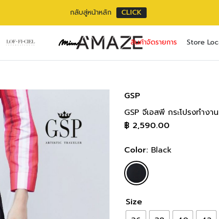
กลับสู่หน้าหลัก
CLICK
No pr
สินค้าจัดรายการ
Store Loc
Username or ema
Email address
*
Password
Password
*
*
GSP
GSP จีเอสพี กระโปรงทำงาน
เราใช้ข้อมูลส่วนตัว
Remember me
฿
2,590.00
เว็บไซต์, การจัดการบ
privacy policy
Lost your pass
Color:
Black
Size