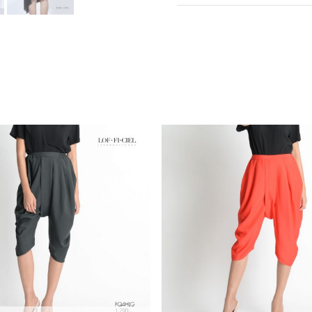
คุณสมบัติผ้า
สี