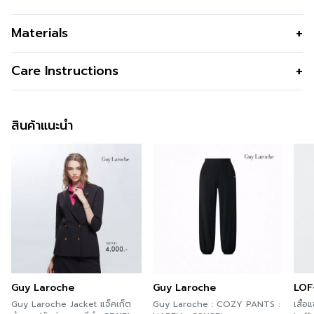
Flare Pants กางเกงขาบานผ่าหน้าขา
Materials
สี
Red
Care Instructions
การซัก
Machine Wash
สินค้าแนะนำ
การฟอกสี
Do not Bleach
การตาก
Dry in Shade
การรีด
Iron low 110c
การซักแห้ง
Do not Tumble dry
Guy Laroche
Guy Laroche
LOF
Guy Laroche Jacket แจ็คเก็ต
Guy Laroche : COZY PANTS :
เสื้อ