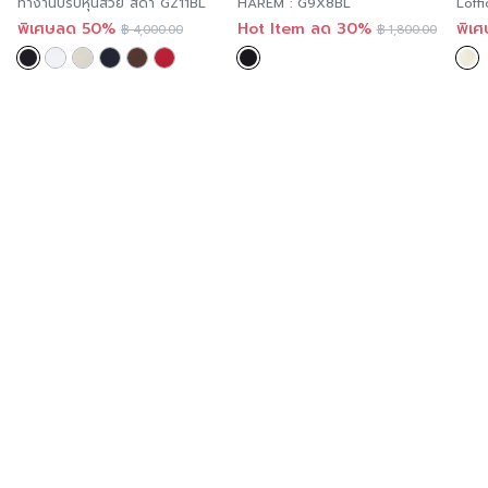
ทำงานปรับหุ่นสวย สีดำ GZ11BL
HAREM : G9X8BL
Loffi
แขนย
พิเศษลด 50%
Hot Item ลด 30%
พิเ
฿
4,000.00
฿
1,800.00