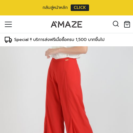
กลับสู่หน้าหลัก
CLICK
oducts in the cart.
il address
*
Special !! บริการส่งฟรีเมื่อซื้อครบ 1,500 บาทขึ้นไป
องคุณเพื่อรองรับประสบการณ์การใช้งาน
ัญชี รวมถึงจุดประสงค์อื่นๆ ตาม
Log in
ord?
Register
เข้าสู่ระบบด้วย LINE
เข้าสู่ระบบด้วย LINE
คลิกที่นี่เพื่อสมัครสมาชิก