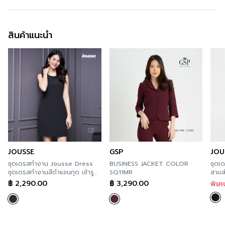
คุณภาพสูงระดับสากล ทอละเอียดเนี้ยบตลอดทั้งชุด
การซัก
Hand Wash
สินค้าแนะนำ
การฟอกสี
Do not Bleach
การตาก
Do not wring
การรีด
Iron 120 องศา C
JOUSSE
GSP
JOU
ชุดเดรสทำงาน Jousse Dress
BUSINESS JACKET COLOR
ชุดเ
ชุดเดรสทำงานสีดำแขนกุด เข้ารูป
SQ11MR
สามส
ความยาวสุภาพ JV1ZBL
JZT
฿
2,290.00
฿
3,290.00
พิเ