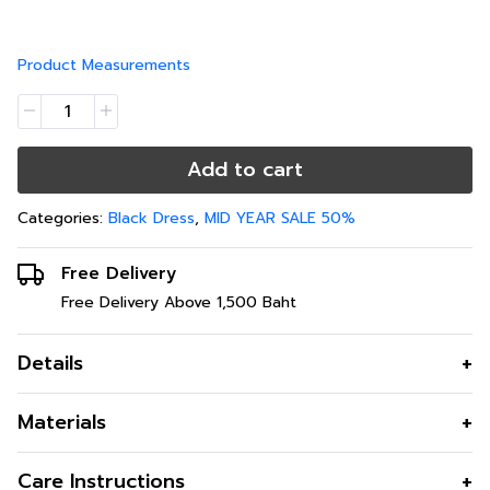
Product Measurements
Add to cart
Categories:
Black Dress
,
MID YEAR SALE 50%
Free Delivery
Free Delivery Above 1,500 Baht
Details
Be Strong & Powerful สวยหรูระดับไฮคลาสไปกับ Luxury
Materials
Lace Collection ลูกไม้สุดหรูสไตล์ฝรั่งเศสที่ได้รับแรง
บันดาลใจมาจากศิลปะบาโรก ลายเชิงลูกไม้สวยงามอย่างละมุน
สี
Black
Care Instructions