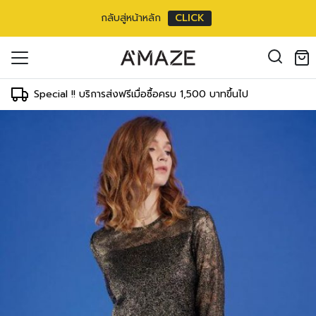
กลับสู่หน้าหลัก
CLICK
ouse แขนสามส่วน
oducts in the cart.
6 inch
il address
*
m/
26 inch
Special !! บริการส่งฟรีเมื่อซื้อครบ 1,500 บาทขึ้นไป
ment
T
WAIST
HIPS
 cm
64-69 cm
89-91 cm
องคุณเพื่อรองรับประสบการณ์การใช้งาน
inch
25-27 inch
35-36 inch
ัญชี รวมถึงจุดประสงค์อื่นๆ ตาม
Log in
 cm
69-71 cm
91-97 cm
inch
27-28 inch
36-38 inch
ord?
 cm
71-76 cm
97-102 cm
Register
เข้าสู่ระบบด้วย LINE
inch
28-30 inch
38-40 inch
เข้าสู่ระบบด้วย LINE
 cm
76-81 cm
102-107 cm
คลิกที่นี่เพื่อสมัครสมาชิก
inch
30-32 inch
40-42 inch
2 cm
81-86 cm
107-112 cm
inch
32-34 inch
42-44 inch
7 cm
86-91 cm
112-117 cm