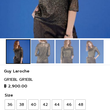
inch
34-36 inch
44-46 inch
2 cm
91-97 cm
117-122 cm
inch
36-38 inch
46-48 inch
Guy Laroche
GR1EBL GR1EBL
฿
2,900.00
Size
36
38
40
42
44
46
48