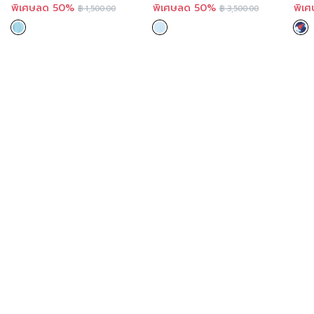
ทรงหลวมแขนเลย สีฟ้า FBA4SB
พิเศษลด 50%
พิเศษลด 50%
พิเ
฿
1,500.00
฿
3,500.00