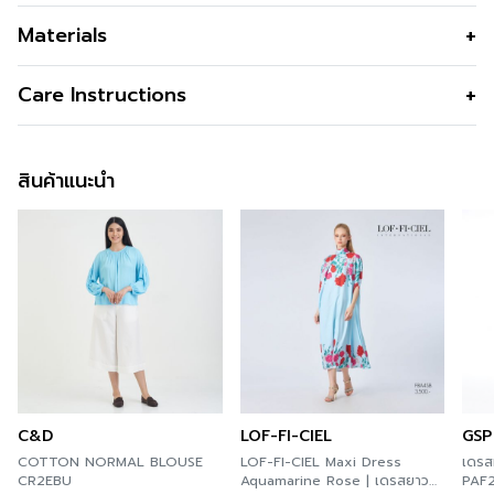
Elastic Waisted Slim pants
Materials
สี
Black
Care Instructions
การซัก
Hand Wash
สินค้าแนะนำ
การฟอกสี
Do not Bleach
การตาก
Do not wring
การรีด
Iron 120 องศา C
C&D
LOF-FI-CIEL
GSP
COTTON NORMAL BLOUSE
LOF-FI-CIEL Maxi Dress
เดรส
CR2EBU
Aquamarine Rose | เดรสยาว
PAF