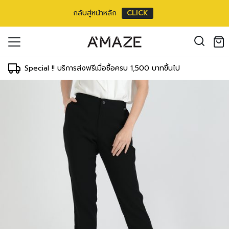
กลับสู่หน้าหลัก
CLICK
oducts in the cart.
il address
*
Special !! บริการส่งฟรีเมื่อซื้อครบ 1,500 บาทขึ้นไป
องคุณเพื่อรองรับประสบการณ์การใช้งาน
ัญชี รวมถึงจุดประสงค์อื่นๆ ตาม
Log in
ord?
Register
เข้าสู่ระบบด้วย LINE
เข้าสู่ระบบด้วย LINE
คลิกที่นี่เพื่อสมัครสมาชิก