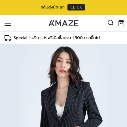
กลับสู่หน้าหลัก
CLICK
ัวยาวแขนยาว
oducts in the cart.
3 inch
il address
*
m/
24 inch
Special !! บริการส่งฟรีเมื่อซื้อครบ 1,500 บาทขึ้นไป
ment
T
WAIST
HIPS
 cm
59-64 cm
83-88 cm
องคุณเพื่อรองรับประสบการณ์การใช้งาน
inch
24-26 inch
34-36 inch
ัญชี รวมถึงจุดประสงค์อื่นๆ ตาม
Log in
 cm
64-69 cm
88-93 cm
inch
26-28 inch
36-38 inch
ord?
 cm
69-73 cm
93-98 cm
Register
เข้าสู่ระบบด้วย LINE
inch
28-30 inch
38-40 inch
เข้าสู่ระบบด้วย LINE
 cm
78-78 cm
98-103 cm
คลิกที่นี่เพื่อสมัครสมาชิก
inch
32-32 inch
40-42 inch
 cm
83-83 cm
103-108 cm
inch
34-34 inch
42-44 inch
3 cm
88-88 cm
108-113 cm