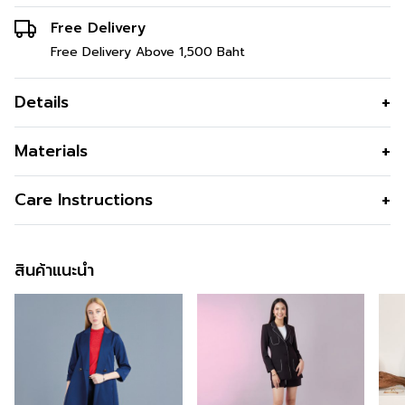
Free Delivery
Free Delivery Above 1,500 Baht
Details
เสื้อแจ็คเก็ตผู้หญิง สำหรับทำงาน ลายทาง
Materials
สีดำ เก็บทรงสวย
รูปทรง
พอดีตัว
Care Instructions
เสื้อแจ็คเก็ตผู้หญิง เสื้อสูทคลุมสีดำ สวยทันสมัย ตอบโจทย์
รูปทรงคอ
คอปก
สาววัยทำงานตามเทรนด์แฟชั่น
รูปทรงแขน
แขนยาว
ข้อมูลสินค้าเพิ่มเติม
สินค้าแนะนำ
ซิป
ไม่มีซิป
สนใจดูในหมวดอื่นที่ใกล้เคียงกัน
สามารถคลิกได้เลย
กระเป๋า
ด้านหน้าทั้ง2ข้าง
สามารถติตามข้อมูลข่าวสารของ GSP ได้ที่ >>
Facebook
ซับใน
มีซัปใน
Page : GSP
สี
Black