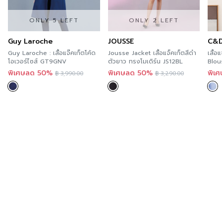
สั่งซื้อได้แล้ววันนี้
ความโปร่งใส
ความยืดหยุ่น
สำหรับคุณที่ต้องการลองสินค้าของ GSP สามารถลองได้แล้ว
ONLY 5 LEFT
ONLY 2 LEFT
วันที่ทุกร้านสาขา ตามรายละเอียด
Store Location
นี้ และ
Guy Laroche
JOUSSE
C&
สะดวกกว่า เพราะคุณสามารถสั่งทางออนไลน์ได้ทันที ที่
Guy Laroche : เสื้อแจ๊คเก็ตโค้ด
Jousse Jacket เสื้อแจ็คเก็ตสีดำ
เสื้
A’MAZE Multi Store เวปไซต์ที่พร้อมบริการคุณตลอด 24
โอเวอร์ไซส์ GT9GNV
ตัวยาว ทรงโมเดิร์น JS12BL
Blous
ซี แ
ชั่วโมง พร้อมมีบริการส่งทั่วประเทศ
พิเศษลด 50%
พิเศษลด 50%
พิเ
฿
3,990.00
฿
3,290.00
Additional product information
If you are interested in viewing other similar
categories,
you can click here
.
You can follow GSP’s news at >>
Facebook Page :
GSP
Order now
For those of you who want to try GSP’s products,
you can try it now in every store. According to the