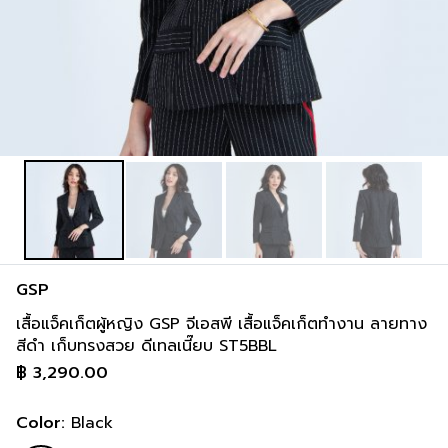
inch
36-36 inch
44-46 inch
8 cm
93-93 cm
113-118 cm
inch
38-38 inch
46-48 inch
GSP
เสื้อแจ็คเก็ตผู้หญิง GSP จีเอสพี เสื้อแจ็คเก็ตทำงาน ลายทาง
สีดำ เก็บทรงสวย ดีเทลเนี๊ยบ ST5BBL
฿
3,290.00
Color:
Black