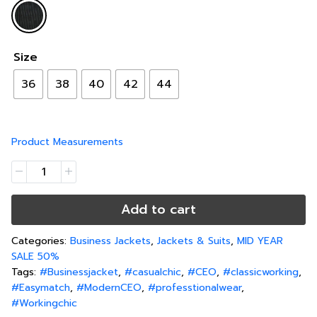
Size
36
38
40
42
44
Product Measurements
Add to cart
Categories:
Business Jackets
,
Jackets & Suits
,
MID YEAR
SALE 50%
Tags:
#Businessjacket
,
#casualchic
,
#CEO
,
#classicworking
,
#Easymatch
,
#ModernCEO
,
#professtionalwear
,
#Workingchic