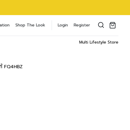
oducts in the cart.
ation
Shop The Look
Login
Register
il address
*
Multi Lifestyle Store
ลกี้ FQ4HBZ
ของคุณเพื่อรองรับประสบการณ์การใช้งาน
ัญชี รวมถึงจุดประสงค์อื่นๆ ตาม
Log in
word?
Register
เข้าสู่ระบบด้วย LINE
เข้าสู่ระบบด้วย LINE
คลิกที่นี่เพื่อสมัครสมาชิก