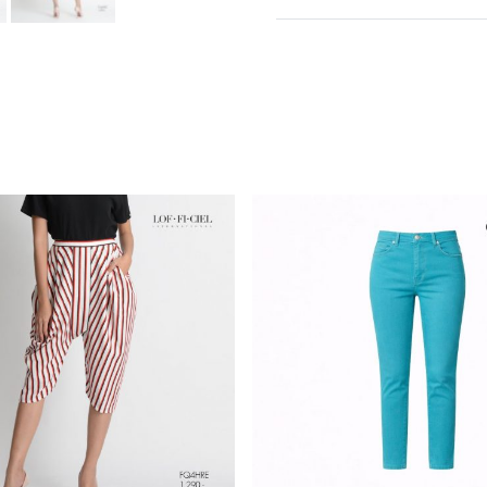
คุณสมบัติผ้า
การซัก
รูปทรง
การฟอกสี
ซิป
การตาก
กระเป๋า
การรีด
ดีไซน์ตกแต่ง
การซักแห้ง
สี
ความโปร่งใส
ความยืดหยุ่น