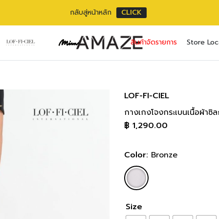
กลับสู่หน้าหลัก
CLICK
No pr
สินค้าจัดรายการ
Store Loc
Username or ema
Email address
*
Password
Password
*
*
LOF-FI-CIEL
กางเกงโจงกระเบนเนื้อผ้าซิ
เราใช้ข้อมูลส่วนตัว
Remember me
฿
1,290.00
เว็บไซต์, การจัดการบ
privacy policy
Lost your pass
Color:
Bronze
Size