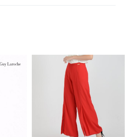
นุ่มลื่นดุจแพรไหม ใส่สบาย
Machine Wash
ทรงแครอท
Do not Bleach
ซิบข้าง
Dry in Shade
กระเป๋าล้วงด้านหน้าทั้ง2ข้าง
Iron low 110c
เอวสูงขอบเอวมียางยืดด้านข้าง
Do not Tumble dry
Bronze