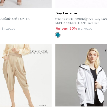
Guy Laroche
กางเกงโจงกระเบนเนื้อผ้าซิลกี้ FQ4HRE
กางเกงขายาว กางเ กงผู้หญิง Guy L
SUPER SKINNY JEANS GZTIGR
%
พิเศษลด 50%
฿
1,290.00
฿
2,700.00