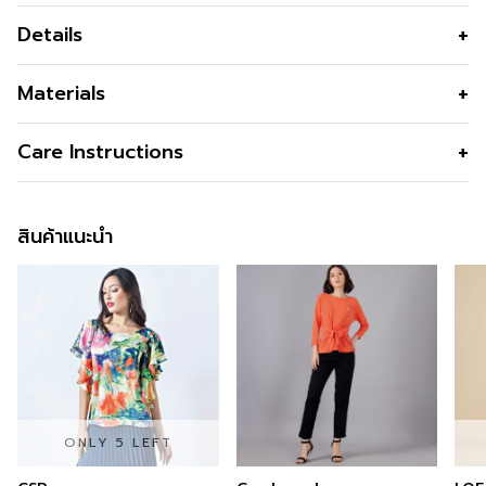
Details
ใหม่! T-shirt ลาย Flower และ Rainbow จาก Mimi เสริมลุค
Materials
สบาย ๆ แต่ยังคงความน่ารัก ด้วย T-shirt ดีไซน์สวยจาก
Mimi เลือกจากสองลายสุดน่ารัก ลายดอกไม้ ให้ความรู้สึก
เนื้อผ้า
82% cotton 18% Polyester
Care Instructions
หวานและสดใส หรือ ลายสีรุ้ง แสดงออกถึงความรักและความ
คุณสมบัติผ้า
ผ้านุ่ม ใส่สบาย ไม่ระคายผิว คงรูป ไม่ย้วย
เท่าเทียม ผ้านุ่มสบาย ใส่ได้ทุก
ง่าย
สินค้าแนะนำ
รูปทรง
ทรงคร็อป สลิมฟิต
รูปทรงคอ
คอกลม
รูปทรงแขน
แขนสั้น
สี
White
ONLY 5 LEFT