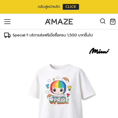
กลับสู่หน้าหลัก
CLICK
oducts in the cart.
il address
*
Special !! บริการส่งฟรีเมื่อซื้อครบ 1,500 บาทขึ้นไป
องคุณเพื่อรองรับประสบการณ์การใช้งาน
ัญชี รวมถึงจุดประสงค์อื่นๆ ตาม
Log in
ord?
Register
เข้าสู่ระบบด้วย LINE
เข้าสู่ระบบด้วย LINE
คลิกที่นี่เพื่อสมัครสมาชิก