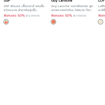
GSP
Guy Laroche
LOF
GSP Blouse เสื้อเบลาส์ แขนสั้น
Guy Laroche เบลาส์คอกลม ผูก
Loffi
แต่งระบาย ผ้าซาตินนุ่มลื่น
เอวพรางหน้าท้อง ใส่สบาย กีลา
ลาส์
SS22DO
โรช GS26OR
ครีม
พิเศษลด 50%
พิเศษลด 50%
พิเ
฿
2,490.00
฿
1,900.00