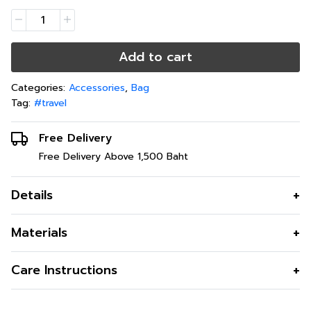
Add to cart
Categories:
Accessories
,
Bag
Tag:
#travel
Free Delivery
Free Delivery Above 1,500 Baht
Details
กระเป๋าคอลเลคชั่นใหม่ล่าสุดจาก Mimi ที่จะชวนทุกคนมา
Materials
เปลี่ยนแปลงไลฟ์สไตล์เพื่อโลกของเรา ด้วยความเป็น
เอกลักษณ์ของสีและลวดลายที่สดใส สะท้อนตัวตนของคาแร็ค
Care Instructions
เตอร์ MIMI ที่ช่วยโลกด้วยการกำจัดขยะส่วนเกินให้เป็น 0 โดย
การนำขวดพลาสติก (PET) และผ้าที่เหลือจากการตัดเย็บ