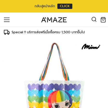
กลับสู่หน้าหลัก
CLICK
oducts in the cart.
il address
*
Special !! บริการส่งฟรีเมื่อซื้อครบ 1,500 บาทขึ้นไป
องคุณเพื่อรองรับประสบการณ์การใช้งาน
ัญชี รวมถึงจุดประสงค์อื่นๆ ตาม
Log in
ord?
Register
เข้าสู่ระบบด้วย LINE
เข้าสู่ระบบด้วย LINE
คลิกที่นี่เพื่อสมัครสมาชิก