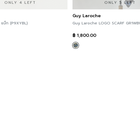
ONLY 4 LEFT
ONLY 5 LEFT
Guy Laroche
ินิ แบ็ก (P9XYBL)
Guy Laroche LOGO SCARF GR1WB
฿
1,800.00