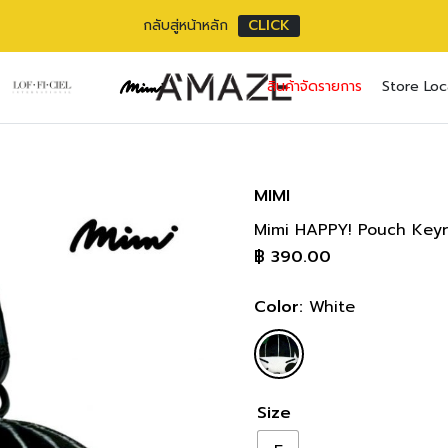
กลับสู่หน้าหลัก
CLICK
No pr
สินค้าจัดรายการ
Store Loc
Username or ema
Email address
*
Password
Password
*
*
MIMI
Mimi HAPPY! Pouch Keyri
เราใช้ข้อมูลส่วนตัว
Remember me
฿
390.00
เว็บไซต์, การจัดการบ
privacy policy
Lost your pass
Color:
White
Size