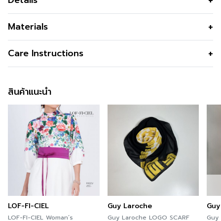
Materials
สี
Beige
Care Instructions
สินค้าแนะนำ
LOF-FI-CIEL
Guy Laroche
Guy
LOF-FI-CIEL Woman’s
Guy Laroche LOGO SCARF
Guy Laro