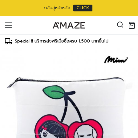
กลับสู่หน้าหลัก
CLICK
oducts in the cart.
il address
*
Special !! บริการส่งฟรีเมื่อซื้อครบ 1,500 บาทขึ้นไป
องคุณเพื่อรองรับประสบการณ์การใช้งาน
ัญชี รวมถึงจุดประสงค์อื่นๆ ตาม
Log in
ord?
Register
เข้าสู่ระบบด้วย LINE
เข้าสู่ระบบด้วย LINE
คลิกที่นี่เพื่อสมัครสมาชิก