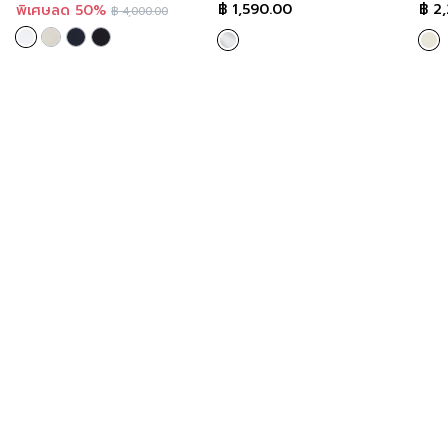
ทำงานปรับหุ่นสวย สี White :
฿
1,590.00
฿
2,
พิเศษลด 50%
฿
4,000.00
GZ11WH