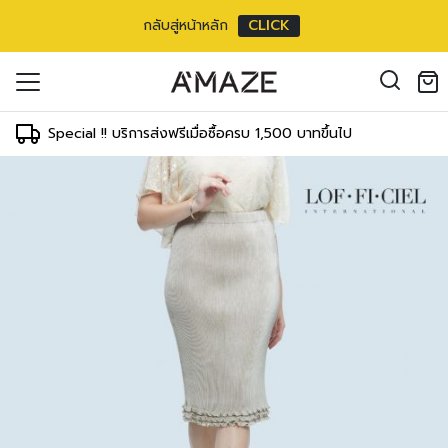
กลับสู่หน้าหลัก
CLICK
oducts in the cart.
il address
*
Special !! บริการส่งฟรีเมื่อซื้อครบ 1,500 บาทขึ้นไป
องคุณเพื่อรองรับประสบการณ์การใช้งาน
ัญชี รวมถึงจุดประสงค์อื่นๆ ตาม
Log in
ord?
Register
เข้าสู่ระบบด้วย LINE
เข้าสู่ระบบด้วย LINE
คลิกที่นี่เพื่อสมัครสมาชิก