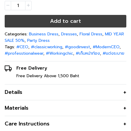
Add to cart
Categories:
Business Dress
,
Dresses
,
Floral Dress
,
MID YEAR
SALE 50%
,
Party Dress
Tags:
#CEO
,
#classicworking
,
#goodinvest
,
#ModernCEO
,
#professtionalwear
,
#Workingchic
,
#เก็บหน้าท้อง
,
#แต่งระบาย
Free Delivery
Free Delivery Above 1,500 Baht
Details
เดรสสุดคลาสสิคดีไซน์หรูด้วยผ้าเน็ทครอสติส ผ้าตาข่ายเนื้อดี
Materials
ปักครอสติสลายดอกไม้ ดีเทลแขนตัดต่อระบาย2ชั้น ซับในผ้า
มัลติชีฟองครึ่งตัว ทำให้ดูโปร่ง นุ่มสบายไม่ระคายเคืองผิว เสริ
เนื้อผ้า
ตาข่ายปักลายครอสติส
Care Instructions
มลุคให้ดูหรูหรา มีออร่า
คุณสมบัติผ้า
โปร่ง ใส่สบาย ไม่ร้อน รีดง่ายไม่ค่อยยับ