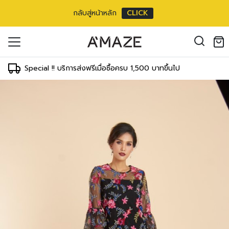
กลับสู่หน้าหลัก
CLICK
oducts in the cart.
5 inch
il address
*
m/
38 inch
Special !! บริการส่งฟรีเมื่อซื้อครบ 1,500 บาทขึ้นไป
ments
T
WAIST
HIPS
 cm
64-66 cm
89-91 cm
องคุณเพื่อรองรับประสบการณ์การใช้งาน
inch
25-26 inch
35-36 inch
ัญชี รวมถึงจุดประสงค์อื่นๆ ตาม
Log in
 cm
69-71 cm
94-97 cm
inch
27-28 inch
37-38 inch
ord?
 cm
74-76 cm
99-102 cm
Register
เข้าสู่ระบบด้วย LINE
inch
29-30 inch
39-40 inch
เข้าสู่ระบบด้วย LINE
 cm
79-81 cm
104-107 cm
คลิกที่นี่เพื่อสมัครสมาชิก
inch
31-32 inch
41-42 inch
3 cm
84-86 cm
109-112 cm
inch
33-34 inch
43-44 inch
8 cm
89-91 cm
114-117 cm