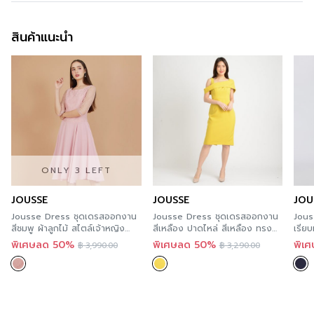
การซัก
Dry Clean Perchloroethylene
รูปทรง
ทรงเข้ารูป
สินค้าแนะนำ
การฟอกสี
Do not Bleach
รูปทรงคอ
คอกลม
การตาก
Line Dry/ Hang to Dry
รูปทรงแขน
ทรงกระบอกแต่งระบาย
การรีด
Iron Steam
ซิป
ซิปหลัง
การซักแห้ง
Do not Tumble dry
กระเป๋า
-
ซับใน
ผ้าจอร์เจีย
ผ่า
-
ONLY 3 LEFT
ดีไซน์ตกแต่ง
ตัดต่อระบาย
JOUSSE
JOUSSE
JOU
สี
Black
Jousse Dress ชุดเดรสออกงาน
Jousse Dress ชุดเดรสออกงาน
Jous
สีชมพู ผ้าลูกไม้ สไตล์เจ้าหญิง
สีเหลือง ปาดไหล่ สีเหลือง ทรง
เรียบ
ความโปร่งใส
JS31PI
สอบเข้ารูป JT5GYE
JT5
พิเศษลด 50%
พิเศษลด 50%
พิเ
฿
3,990.00
฿
3,290.00
ความยืดหยุ่น