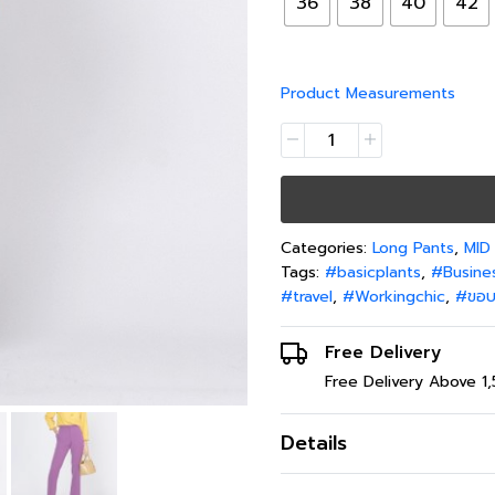
36
38
40
42
48(4XL)
cm
inch
Product Measurements
Categories:
Long Pants
,
MID
Tags:
#basicplants
,
#Busine
#travel
,
#Workingchic
,
#ขอบเ
Free Delivery
Free Delivery Above 1
Details
กางเกงทรงซิคก้าแพนท์ผ้าซีฟ