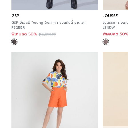
GSP
JOUSSE
GSP จีเอสพี Young Denim ทรงสกินนี่ ขาดเข่า
Jousse กางเกงข
PS2BBR
JS1JDW
พิเศษลด 50%
พิเศษลด 50
฿
2,290.00