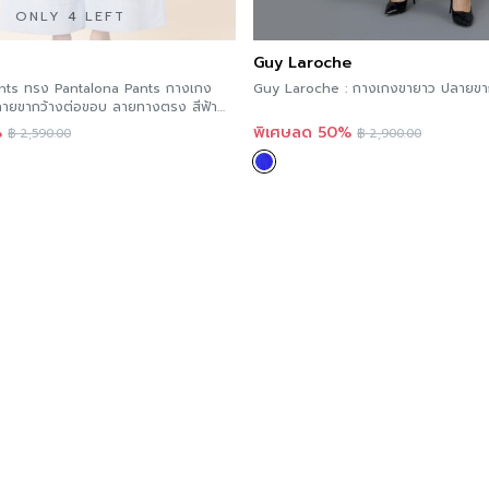
ONLY 4 LEFT
Guy Laroche
ts ทรง Pantalona Pants กางเกง
Guy Laroche : กางเกงขายาว ปลายข
ลายขากว้างต่อขอบ ลายทางตรง สีฟ้า
สมคอตตอน CS1LBU
%
พิเศษลด 50%
฿
2,590.00
฿
2,900.00