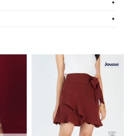
ว เหมาะกับทุกรูปร่างและทุกกิจกรรม
ผ้าซีฟิล
เนื้อนุ่ม เย็น สบาย ผิวสัมผัสลื่น มีความยืดหยุ่นเล็กน้อย
Machine Wash
ขากระบอกตรง
Do not Bleach
ซิปหน้า
Dry in Shade
ด้านหน้า 2 ข้าง
Iron low 110c
Wine
Do not Tumble dry