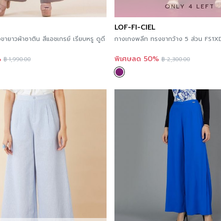
ONLY 4 LEFT
LOF-FI-CIEL
ายาวผ้าซาติน สีแอชเกรย์ เรียบหรู ดูดี
กางเกงพลีท ทรงขากว้าง 5 ส่วน FS1X
%
พิเศษลด 50%
฿
1,990.00
฿
2,300.00