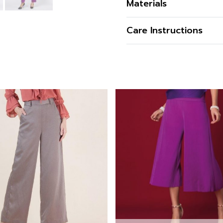
Materials
บอกเล็ก ใส่แล้วดูขาเรียวยา
เนื้อผ้า
Care Instructions
คุณสมบัติผ้า
การซัก
รูปทรง
การฟอกสี
ซิป
การตาก
กระเป๋า
การรีด
สี
การซักแห้ง
ความโปร่งใส
ความยืดหยุ่น