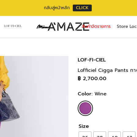
กลับสู่หน้าหลัก
CLICK
FS2JWI กางเกง 
No pr
สินค้าจัดรายการ
Store Loc
ขายาว 102 cm/
4
Username or ema
Email address
*
Body Measure
SIZE
BUST
Password
Password
*
*
36(S)
cm
LOF-FI-CIEL
inch
Lofficiel Cigga Pants กา
38(M)
cm
เราใช้ข้อมูลส่วนตัว
Remember me
inch
฿
2,700.00
เว็บไซต์, การจัดการบ
40(L)
cm
privacy policy
inch
Lost your pass
Color:
Wine
42(XL)
cm
inch
44(2XL)
cm
inch
46(3XL)
cm
Size
inch