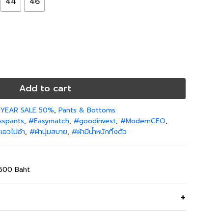
44
46
94-97 cm
119-122 cm
37-38 inch
47-48 inch
Add to cart
 YEAR SALE 50%
,
Pants & Bottoms
sspants
,
#Easymatch
,
#goodinvest
,
#ModernCEO
,
อวไม่อ้า
,
#ผ้านุ่มสบาย
,
#ผ้ามีน้ำหนักทิ้งตัว
,500 Baht
ิลเนื้อเนียนมีความยืดหยุ่นไม่ยับ เอวสูงมีขอบเอว ขากระ