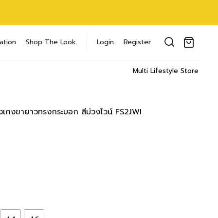
ขายาว
oducts in the cart.
ation
Shop The Look
Login
Register
0 inch
il address
*
ments
Multi Lifestyle Store
WAIST
HIPS
64-66 cm
89-91 cm
25-26 inch
35-36 inch
งเกงขายาวทรงกระบอก สีม่วงไวน์ FS2JWI
69-71 cm
94-97 cm
ของคุณเพื่อรองรับประสบการณ์การใช้งาน
27-28 inch
37-38 inch
ัญชี รวมถึงจุดประสงค์อื่นๆ ตาม
Log in
74-76 cm
99-102 cm
29-30 inch
39-40 inch
word?
Register
79-81 cm
104-107 cm
เข้าสู่ระบบด้วย LINE
31-32 inch
41-42 inch
เข้าสู่ระบบด้วย LINE
84-86 cm
109-112 cm
คลิกที่นี่เพื่อสมัครสมาชิก
33-34 inch
43-44 inch
89-91 cm
114-117 cm
35-36 inch
45-46 inch