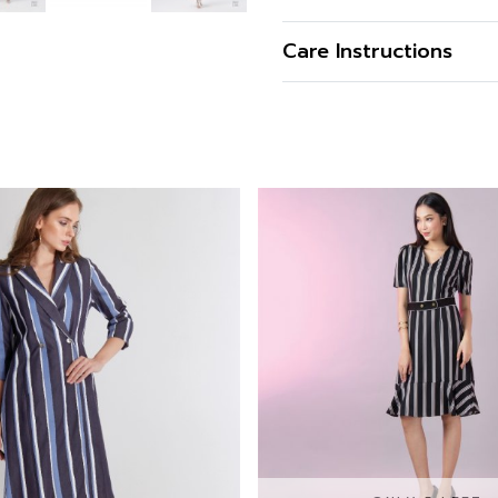
ตัว พลางหุ่นให้สูงเพรียว อ
เนื้อผ้า
Care Instructions
คุณสมบัติผ้า
การซัก
รูปทรง
การฟอกสี
รูปทรงคอ
การตาก
รูปทรงแขน
การรีด
ซิป
สี
ความโปร่งใส
ความยืดหยุ่น