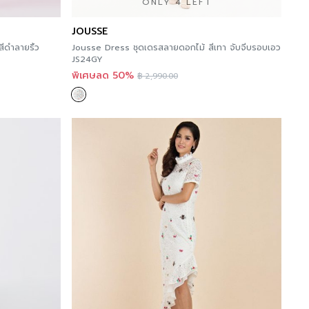
ONLY 4 LEFT
JOUSSE
ดำลายริ้ว
Jousse Dress ชุดเดรสลายดอกไม้ สีเทา จับจีบรอบเอว
JS24GY
พิเศษลด 50%
฿
2,990.00