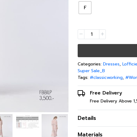
F
Categories:
Dresses
,
Loffici
Super Sale_B
Tags:
#classicworking
,
#Wor
Free Delivery
Free Delivery Above 1
Details
เดรสยาว แขนยาว ลายพิมพ์ 
Materials