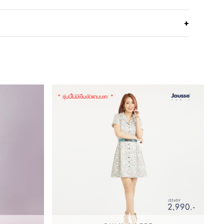
ำพลางต้นแขน เรียบหรู ดูสง่า แบรนด์ Lofficiel
Polyester 100%
เนื้อบางเบา ทิ้งตัว มีความพริ้วไหว มีเท็กเจอร์เนื้อทราย
Machine Wash Cool/Cold,Permanant Press
บนผ้า
Cycle
พอดีตัว
Do not bleach
คอตั้ง
Line Dry/Hang to dry
แขนสี่่ส่วน ทรงปีกค้างคาว
Iron Low 110C
ซิปซ่อนด้านหลัง
Light Pink