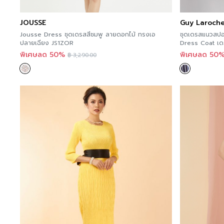
JOUSSE
Guy Laroch
Jousse Dress ชุดเดรสสีชมพู ลายดอกไม้ ทรงเอ
ชุดเดรสแนวสป
ปลายเฉียง JS1ZOR
Dress Coat เด
โรช GT58NV
พิเศษลด 50%
พิเศษลด 50
฿
3,290.00