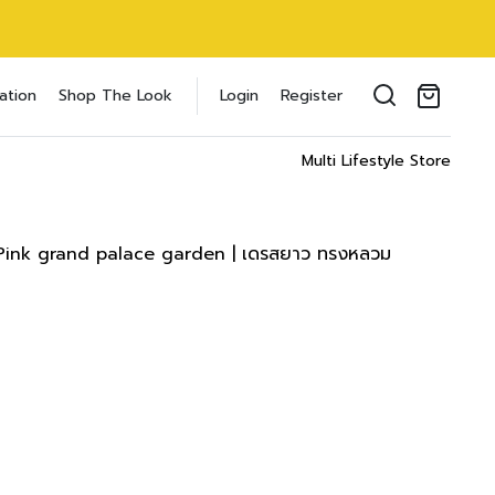
oducts in the cart.
ation
Shop The Look
Login
Register
il address
*
Multi Lifestyle Store
Pink grand palace garden | เดรสยาว ทรงหลวม
ของคุณเพื่อรองรับประสบการณ์การใช้งาน
ัญชี รวมถึงจุดประสงค์อื่นๆ ตาม
Log in
word?
Register
เข้าสู่ระบบด้วย LINE
เข้าสู่ระบบด้วย LINE
คลิกที่นี่เพื่อสมัครสมาชิก