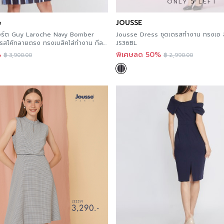
ONLY 5 LEFT
e
JOUSSE
อร์ต Guy Laroche Navy Bomber
Jousse Dress ชุดเดรสทำงาน ทรงเอ สี
รสโค้ทลายตรง ทรงเบสิคใส่ทำงาน กีลา
JS36BL
%
พิเศษลด 50%
฿
3,900.00
฿
2,990.00