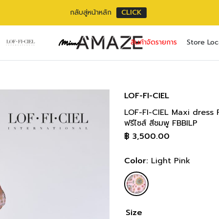
กลับสู่หน้าหลัก
CLICK
No pr
สินค้าจัดรายการ
Store Loc
Username or ema
Email address
*
Password
Password
*
*
LOF-FI-CIEL
LOF-FI-CIEL Maxi dress 
เราใช้ข้อมูลส่วนตัว
Remember me
ฟรีไซส์ สีชมพู FBBILP
เว็บไซต์, การจัดการบ
฿
3,500.00
privacy policy
Lost your pass
Color:
Light Pink
Size