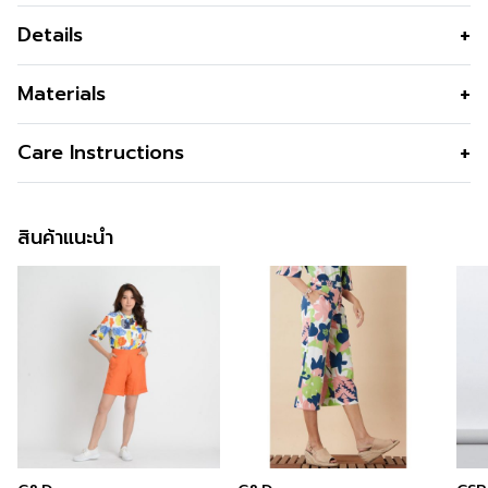
Details
WorkingTrousers กางเกงนุ่มมากนั่งสบาย ขา 4 ส่วน เอว
Materials
สูง ทรงขาบานสุดอินเทรนด์ ด้านหลังเป็นเอวยางยืดใส่สบาย
เนื้อผ้า
จอร์เจีย
Care Instructions
คุณสมบัติผ้า
นุ่มลื่น เย็น ระบายอากาศได้ดี?ผ้าโปร่ง
การซัก
Machine Wash
แห้งเร็ว
สินค้าแนะนำ
การฟอกสี
Do not Bleach
รูปทรง
ทรงขาบาน
การตาก
Dry in Shade
กระเป๋า
สองข้าง
การรีด
Iron low 110c
สี
Maroon
การซักแห้ง
Do not Tumble dry