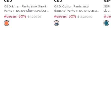
C&D
C&D
GSP
C&D Linen Pants ทรง Short
C&D Cotton Pants ทรง
GSP 
Pants กางเกงขาสั้นขาสองส่วน สี
Gaucho Pants กางเกงคอตตอน
ส่วน 
ส้ม เนื้อผ้าลินินเรยอน CS3YOR
ทรงตรง ขาสี่ส่วน ลายดอกซึบากิ
พิเศษลด 50%
พิเศษลด 50%
พิเ
฿
1,500.00
฿
2,290.00
กลิ่นหอมมะลิ เนื้อผ้าคอตตอน
ซาติน CS17GR