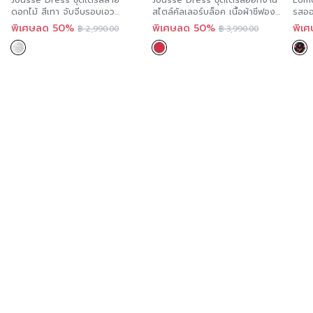
Jousse Dress ชุดเดรสลาย
Jousse Dress ชุดเดรสออกงาน
Loff
ดอกไม้ สีเทา จับจีบรอบเอว
สไตล์คัลเลอร์บล็อค เนื้อผ้าชีฟอง
รสออ
JS24GY
JS32DE
FS2
พิเศษลด 50%
พิเศษลด 50%
พิเ
฿
2,990.00
฿
3,990.00