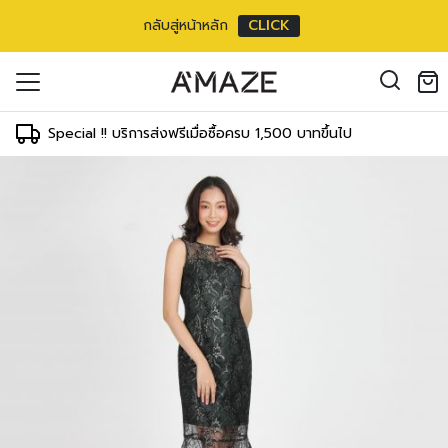
กลับสู่หน้าหลัก
CLICK
oducts in the cart.
il address
*
Special !! บริการส่งฟรีเมื่อซื้อครบ 1,500 บาทขึ้นไป
องคุณเพื่อรองรับประสบการณ์การใช้งาน
ัญชี รวมถึงจุดประสงค์อื่นๆ ตาม
Log in
ord?
Register
เข้าสู่ระบบด้วย LINE
เข้าสู่ระบบด้วย LINE
คลิกที่นี่เพื่อสมัครสมาชิก