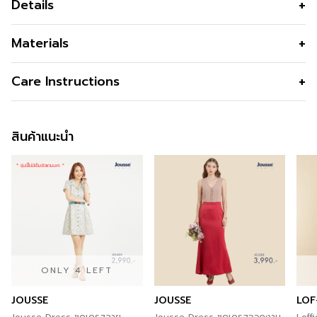
Details
หรูหราด้วยผ้าลูกไม้เนื้อดี สง่างามในรูปแบบดีไซน์ที่เรียบแต่หรู
Materials
เนื้อผ้า
ผ้าลูกไม้
Care Instructions
คุณสมบัติผ้า
คืนตัวได้ดี ยับยาก ทนทาน
การซัก
Machine Wash Cool/Cold,
รูปทรง
ทรงเข้ารูป
Permanant Press Cycle
สินค้าแนะนำ
รูปทรงคอ
คอกลม
การฟอกสี
Do not bleach
รูปทรงแขน
แขนกุด
การตาก
Line Dry/Hang to dry
ซิป
กลางหลัง
การรีด
Iron Low 110C
ซับใน
ทั้งตัว
ดีไซน์ตกแต่ง
แต่งชับในแค่ครึ่งบ่า
สี
Black
ONLY 4 LEFT
ความโปร่งใส
JOUSSE
JOUSSE
LOF
ความยืดหยุ่น