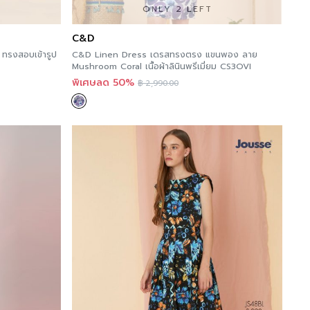
 viewing other similar categories,
you can click
ONLY 2 LEFT
C&D
 news at >>
Facebook Page : Jousse Paris
 ทรงสอบเข้ารูป
C&D Linen Dress เดรสทรงตรง แขนพอง ลาย
Mushroom Coral เนื้อผ้าลินินพรีเมี่ยม CS3OVI
พิเศษลด 50%
฿
2,990.00
nt to try Jousse’s products, you can try it now
g to the details of this Store Location and
e you can order online immediately at A’MAZE
hat is ready to serve you 24 hours a day, with