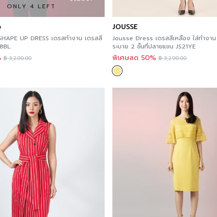
ความยืดหยุ่น
If you are interested in
ONLY 4 LEFT
here
.
e
JOUSSE
You can follow Jousse’s
SHAPE UP DRESS เดรสทำงาน เดรสสี
Jousse Dress เดรสสีเหลือง ใส่ทำงาน
18BL
ระบาย 2 ชั้นที่ปลายแขน JS21YE
%
พิเศษลด 50%
Order now
฿
3,200.00
฿
3,290.00
For those of you who wa
in every store. Accordin
more convenient becaus
Multi Store, a website t
delivery nationwide.