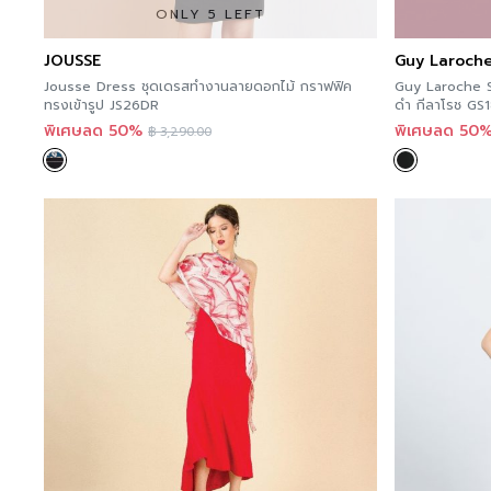
ONLY 5 LEFT
JOUSSE
Guy Laroch
Jousse Dress ชุดเดรสทำงานลายดอกไม้ กราฟฟิค
Guy Laroche 
ทรงเข้ารูป JS26DR
ดำ กีลาโรช GS
พิเศษลด 50%
พิเศษลด 50
฿
3,290.00