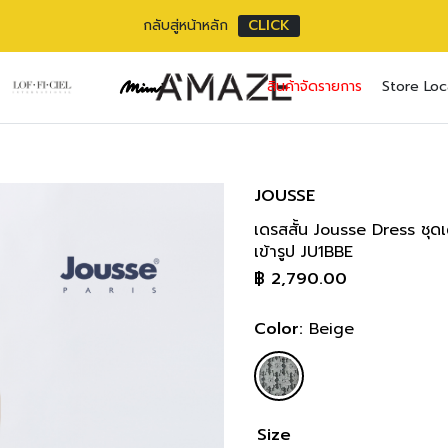
กลับสู่หน้าหลัก
CLICK
JU1BBE Dress
No pr
สินค้าจัดรายการ
Store Loc
ความยาวตัว
Username or ema
Email address
*
SIZE
BUS
36(S)
76-81
Password
Password
*
*
31-33 
JOUSSE
38(M)
82-86
34-35 
เดรสสั้น Jousse Dress ชุดเด
เราใช้ข้อมูลส่วนตัว
Remember me
เข้ารูป JU1BBE
40(L)
87-91
เว็บไซต์, การจัดการบ
36-37 
฿
2,790.00
privacy policy
42(XL)
92-96
Lost your pass
38-39 
Color:
Beige
44(2XL)
97-10
40-41 
Size