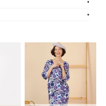
เข้ารูปตัดต่อบริเวณรอบเอว สวยพร้อมไปดินเนอร์ทุกงาน
ผ้าลูกไม้สีครีม
คืนตัวได้ดี คงทน
Machine Wash Cool/Cold,Permanant Press
เข้ารูป
Cycle
งกัน
สามารถคลิกได้เลย
สายเดี่ยว
Do not bleach
-
อง Jousse ได้ที่ >>
Facebook Page : Jousse
Line Dry/Hang to dry
กลางหลัง
Iron Low 110C
-
ซับในซาตินสีเขียวขี้ม้า
ค้าของ Jousse สามารถลองได้แล้ววันที่ทุกร้านสาขา
กลางหลังชายเดรส
ation
นี้ และสะดวกกว่า เพราะคุณสามารถสั่งทาง
 Multi Store เวปไซต์ที่พร้อมบริการคุณตลอด 24 ชั่วโมง
กุ๊นแต่งสีเขียวขี้ม้า
Beige
formation