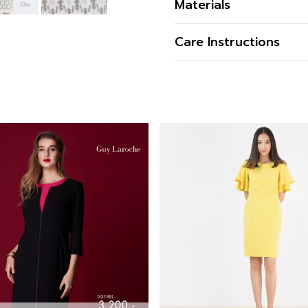
Materials
เดรสสั้น เดรสผ้า ลูกไม้ทรง
เนื้อผ้า
Care Instructions
เลี้ยง
คุณสมบัติผ้า
ข้อมูลสินค้าเพิ่มเติม
การซัก
รูปทรง
สนใจดูในหมวดอื่นที่ใกล้เคีย
รูปทรงคอ
การฟอกสี
รูปทรงแขน
สามารถติตามข้อมูลข่าวสารข
การตาก
Paris
ซิป
การรีด
สั่งซื้อได้แล้ววันนี้
กระเป๋า
ซับใน
สำหรับคุณที่ต้องการลองสิน
ผ่า
ตามรายละเอียด
Store Loc
ออนไลน์ได้ทันที ที่ A’MAZE
ดีไซน์ตกแต่ง
พร้อมมีบริการส่งทั่วประเทศ
สี
Additional product in
ความโปร่งใส