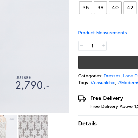
36
38
40
42
Product Measurements
Categories:
Dresses
,
Lace D
Tags:
#casualchic
,
#Modern
Free Delivery
Free Delivery Above 1
Details
เดรสสั้น Jousse D