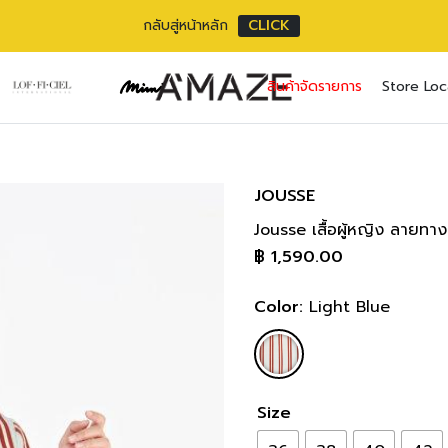
กลับสู่หน้าหลัก
CLICK
JS3LLB Shirt/Blo
No pr
สินค้าจัดรายการ
Store Loc
แขนสั้น 20 cm/
8
Username or ema
Email address
*
ความยาวตัว 58 
SIZE
BUS
Password
Password
*
*
36(S)
74-78
JOUSSE
30-32 i
Jousse เสื้อผู้หญิง ลายทาง
38(M)
81-83
เราใช้ข้อมูลส่วนตัว
Remember me
33-34 i
฿
1,590.00
เว็บไซต์, การจัดการบ
40(L)
86-88
privacy policy
35-36 i
Lost your pass
Color:
Light Blue
42(XL)
91-93
37-38 i
Size