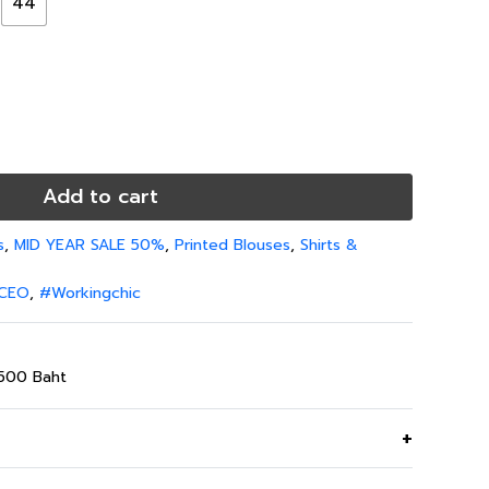
44
Add to cart
s
,
MID YEAR SALE 50%
,
Printed Blouses
,
Shirts &
CEO
,
#Workingchic
,500 Baht
ลายทางสีฟ้า ใส่ง่ายได้ทุกโอกาส