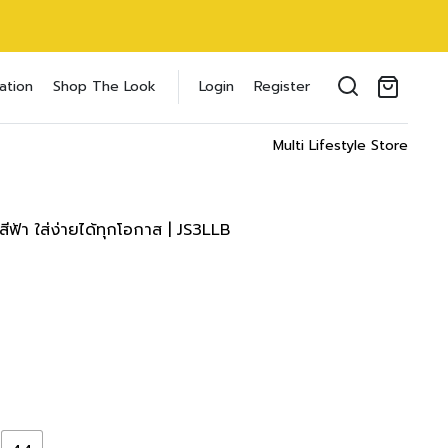
use แขนสั้น
oducts in the cart.
ation
Shop The Look
Login
Register
 inch
il address
*
cm/
24 inch
Multi Lifestyle Store
T
WAIST
HIPS
 cm
56-61 cm
83-88 cm
nch
23-25 inch
34-36 inch
สีฟ้า ใส่ง่ายได้ทุกโอกาส | JS3LLB
 cm
61-66 cm
88-93 cm
ของคุณเพื่อรองรับประสบการณ์การใช้งาน
nch
25-27 inch
36-38 inch
ัญชี รวมถึงจุดประสงค์อื่นๆ ตาม
Log in
 cm
66-71 cm
93-98 cm
nch
27-29 inch
38-40 inch
word?
Register
 cm
71-76 cm
98-103 cm
เข้าสู่ระบบด้วย LINE
nch
29-31 inch
40-42 inch
เข้าสู่ระบบด้วย LINE
คลิกที่นี่เพื่อสมัครสมาชิก