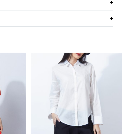
สบาย ไปกับเบลาซ์ผ้าชีฟองลายทางแขนสั้น เหมาะกับทุก
ชีฟอง
บางเบา ใส่สบาย คืนตัวได้ดี
Machine Wash Cool/Cold,Permanant Press
ทรงตรง
Cycle
งกัน
สามารถคลิกได้เลย
คอกลม
Do not bleach
กระแต่งระบายแยกย้วย
อง Jousse ได้ที่ >>
Facebook Page : Jousse
Line Dry/Hang to dry
แต่งการวางลายที่่ระบายแขน
Iron Low 110C
Light Blue
ค้าของ Jousse สามารถลองได้แล้ววันที่ทุกร้านสาขา
ation
นี้ และสะดวกกว่า เพราะคุณสามารถสั่งทาง
 Multi Store เวปไซต์ที่พร้อมบริการคุณตลอด 24 ชั่วโมง
formation