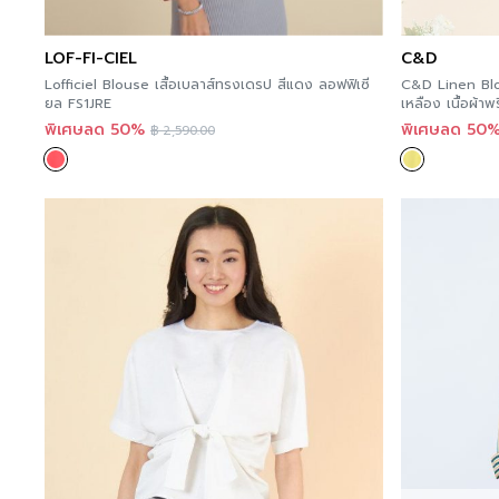
LOF-FI-CIEL
C&D
Lofficiel Blouse เสื้อเบลาส์ทรงเดรป สีแดง ลอฟฟิเซี
C&D Linen Blou
ยล FS1JRE
เหลือง เนื้อผ้าพ
พิเศษลด 50%
พิเศษลด 50
฿
2,590.00