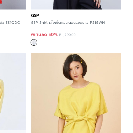
 viewing other similar categories,
you can click
GSP
สีส้ม SS1QDO
GSP Shirt เสื้อเชิ้ตคอตตอนแขนยาว PS1GWH
 news at >>
Facebook Page : Jousse Paris
พิเศษลด 50%
฿
1,790.00
nt to try Jousse’s products, you can try it now
g to the details of this Store Location and
e you can order online immediately at A’MAZE
hat is ready to serve you 24 hours a day, with