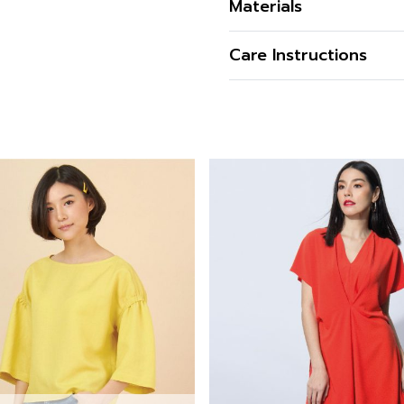
Materials
เสื้อเบลาส์ผู้หญิง สวย ใส่
เนื้อผ้า
Care Instructions
สภาพอากาศ ใส่แล้วไม่ร้อน
คุณสมบัติผ้า
ข้อมูลสินค้าเพิ่มเติม
การซัก
รูปทรง
สนใจดูในหมวดอื่นที่ใกล้เคีย
รูปทรงคอ
การฟอกสี
รูปทรงแขน
สามารถติตามข้อมูลข่าวสารข
การตาก
Paris
ดีไซน์ตกแต่ง
การรีด
สั่งซื้อได้แล้ววันนี้
สี
ความโปร่งใส
สำหรับคุณที่ต้องการลองสิน
ความยืดหยุ่น
ตามรายละเอียด
Store Loc
ออนไลน์ได้ทันที ที่ A’MAZE
พร้อมมีบริการส่งทั่วประเทศ
Additional product in