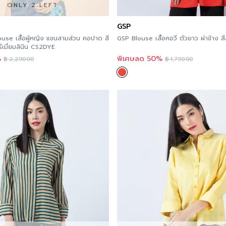
If you are interested in
ONLY 2 LEFT
here
.
GSP
se เสื้อผู้หญิง แขนสามส่วน คอปาด สี
GSP Blouse เสื้อคอวี ตัวยาว ผ่าข้าง 
You can follow Jousse’s
รีเมี่ยมลินิน CS2DYE
%
พิเศษลด 50%
฿
2,290.00
฿
1,790.00
Order now
For those of you who wa
in every store. Accordin
more convenient becaus
Multi Store, a website t
delivery nationwide.