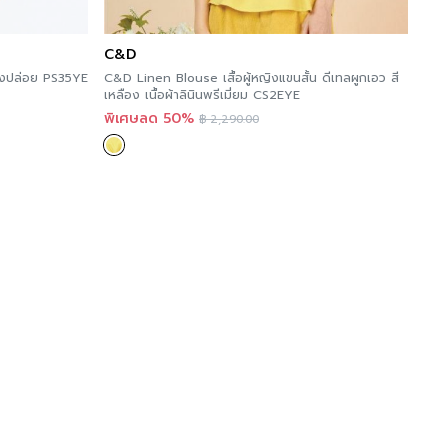
C&D
 ทรงปล่อย PS35YE
C&D Linen Blouse เสื้อผู้หญิงแขนสั้น ดีเทลผูกเอว สี
เหลือง เนื้อผ้าลินินพรีเมี่ยม CS2EYE
พิเศษลด 50%
฿
2,290.00