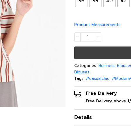
36
38
40
42
Product Measurements
Categories:
Business Blouse
Blouses
Tags:
#casualchic
,
#Modern
Free Delivery
Free Delivery Above 1
Details
เสื้อเบลาส์ผู้หญิง 