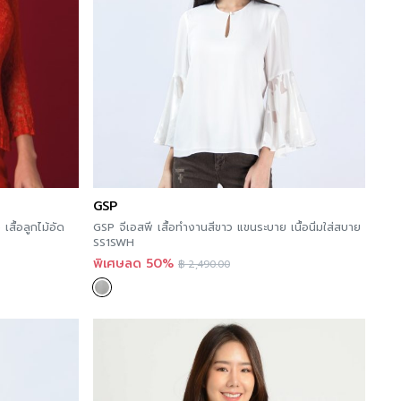
White
GSP
สื้อลูกไม้อัด
GSP จีเอสพี เสื้อทำงานสีขาว แขนระบาย เนื้อนิ่มใส่สบาย
SS1SWH
พิเศษลด 50%
฿
2,490.00