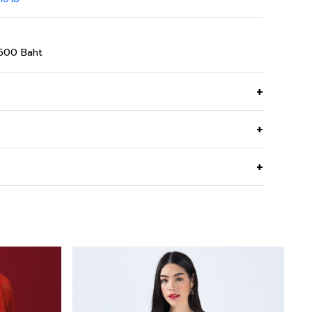
,500 Baht
ส่สบาย ระบายความร้อนได้ดี ไอเทมยอดฮิตที่ต้องมีไว้ครอบ
Linen 100%
อยู่ทรง รีดง่าย ป้องกันฝุ่นละออง และเชื้อโรค
Machine Wash / Permanent Press Cycle
ทรงหลวม
Do Not Bleach
คอปกเชิ๊ต
Dry in Shade
แขนยาวสามส่วน ปิดข้อศอก
Iron Medium150c
กระดุมด้านหน้า
Do Not Tumble Dry
รีดโลโก้ GL ที่อกด้านซ้าย