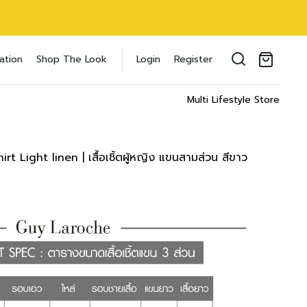
louse แขนสามส่วน
oducts in the cart.
ation
Shop The Look
Login
Register
6 inch
il address
*
cm/
26 inch
Multi Lifestyle Store
ment
ST
WAIST
HIPS
4 cm
64-69 cm
89-91 cm
 Light linen | เสื้อเชิ้ตผู้หญิง แขนสามส่วน สีขาว
ของคุณเพื่อรองรับประสบการณ์การใช้งาน
inch
25-27 inch
35-36 inch
ัญชี รวมถึงจุดประสงค์อื่นๆ ตาม
Log in
6 cm
69-71 cm
91-97 cm
inch
27-28 inch
36-38 inch
word?
 cm
71-76 cm
97-102 cm
Register
เข้าสู่ระบบด้วย LINE
inch
28-30 inch
38-40 inch
เข้าสู่ระบบด้วย LINE
 cm
76-81 cm
102-107 cm
คลิกที่นี่เพื่อสมัครสมาชิก
inch
30-32 inch
40-42 inch
2 cm
81-86 cm
107-112 cm
inch
32-34 inch
42-44 inch
07 cm
86-91 cm
112-117 cm