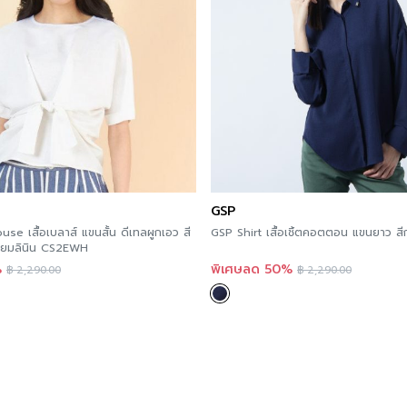
GSP
e เสื้อเบลาส์ แขนสั้น ดีเทลผูกเอว สี
GSP Shirt เสื้อเชิ้ตคอตตอน แขนยาว 
เมี่ยมลินิน CS2EWH
%
พิเศษลด 50%
฿
2,290.00
฿
2,290.00