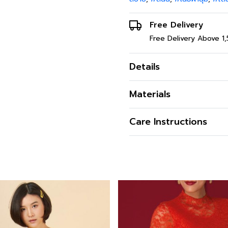
Free Delivery
Free Delivery Above 1
Details
เสื้อเชิ้ตผ้าลินิน บางเบา ใ
Materials
ครอง
เนื้อผ้า
Care Instructions
คุณสมบัติผ้า
การซัก
รูปทรง
การฟอกสี
รูปทรงคอ
การตาก
รูปทรงแขน
การรีด
ผ่า
การซักแห้ง
ดีไซน์ตกแต่ง