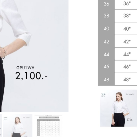
40-42 
48(5XL)
107-11
42-44 