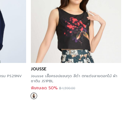
JOUSSE
สีกรม PS29NV
Jousse เสื้อครอปแขนกุด สีดำ ตกแต่งลายดอกไม้ ผ้า
ซาติน JS1PBL
พิเศษลด 50%
฿
1,590.00