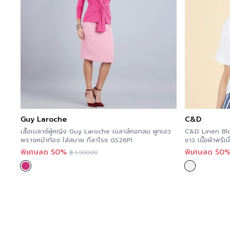
Guy Laroche
C&D
เสื้อเบลาซ์ผู้หญิง Guy Laroche เบลาส์คอกลม ผูกเอว
C&D Linen Blous
พรางหน้าท้อง ใส่สบาย กีลาโรช GS26PI
ขาว เนื้อผ้าพรี
พิเศษลด 50%
พิเศษลด 50
฿
1,900.00