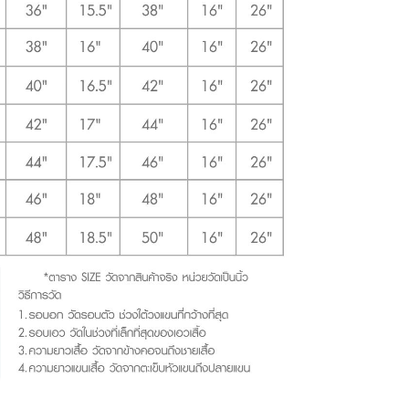
inch
34-36 inch
44-46 inch
2 cm
91-97 cm
117-122 cm
inch
36-38 inch
46-48 inch