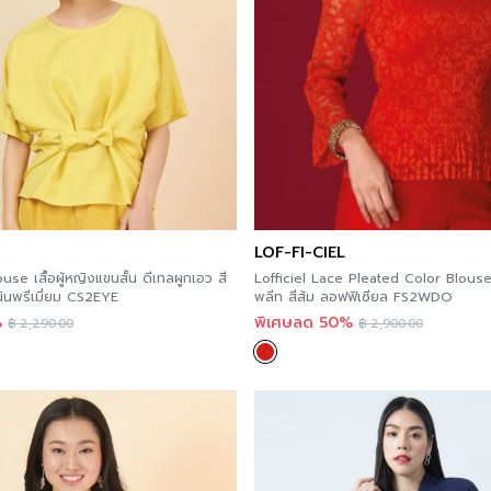
สี
ความโปร่งใส
ความยืดหยุ่น
LOF-FI-CIEL
e เสื้อผู้หญิงแขนสั้น ดีเทลผูกเอว สี
Lofficiel Lace Pleated Color Blouse เ
ินินพรีเมี่ยม CS2EYE
พลีท สีส้ม ลอฟฟิเซียล FS2WDO
%
พิเศษลด 50%
฿
2,290.00
฿
2,900.00