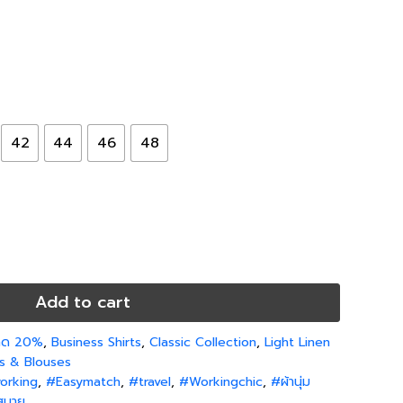
42
44
46
48
Add to cart
 ลด 20%
,
Business Shirts
,
Classic Collection
,
Light Linen
ts & Blouses
orking
,
#Easymatch
,
#travel
,
#Workingchic
,
#ผ้านุ่ม
สบาย