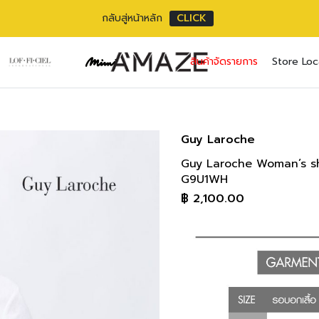
กลับสู่หน้าหลัก
CLICK
G9U1WH Shirt/B
No pr
สินค้าจัดรายการ
Store Loc
แขนยาว 41 cm/
1
Username or ema
Email address
*
ความยาวตัว 66 
Body Measure
Password
Password
*
*
Guy Laroche
SIZE
BU
36(M)
76-8
Guy Laroche Woman’s shirt
เราใช้ข้อมูลส่วนตัว
Remember me
30-33 
G9U1WH
เว็บไซต์, การจัดการบ
38(L)
84-8
฿
2,100.00
privacy policy
33-34 
Lost your pass
40(XL)
86-91
34-36 
42(2XL)
91-97
36-38 
44(3XL)
97-10
38-40 
46(4XL)
102-1