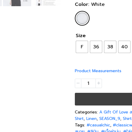
Color:
White
Size
F
36
38
40
Product Measurements
Categories:
A Gift Of Love
Shirt
,
Linen
,
SEASON_9
,
Shir
Tags:
#casualchic
,
#classicw
สบาย
,
#ลินิน
,
#เนื้อผ้านุ่ม
,
#ใส่