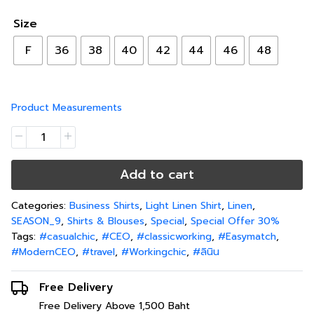
Size
F
36
38
40
42
44
46
48
Product Measurements
Add to cart
Categories:
Business Shirts
,
Light Linen Shirt
,
Linen
,
SEASON_9
,
Shirts & Blouses
,
Special
,
Special Offer 30%
Tags:
#casualchic
,
#CEO
,
#classicworking
,
#Easymatch
,
#ModernCEO
,
#travel
,
#Workingchic
,
#ลินิน
Free Delivery
Free Delivery Above 1,500 Baht