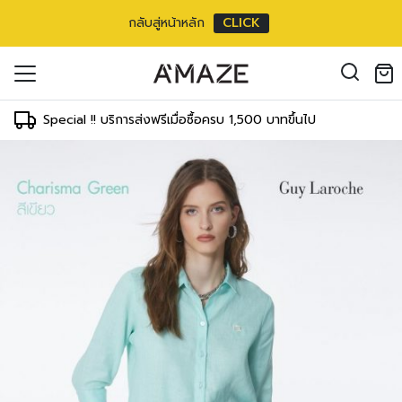
กลับสู่หน้าหลัก
CLICK
ouse แขนสามส่วน
oducts in the cart.
6 inch
il address
*
m/
26 inch
Special !! บริการส่งฟรีเมื่อซื้อครบ 1,500 บาทขึ้นไป
ment
T
WAIST
HIPS
 cm
64-69 cm
89-91 cm
องคุณเพื่อรองรับประสบการณ์การใช้งาน
inch
25-27 inch
35-36 inch
ัญชี รวมถึงจุดประสงค์อื่นๆ ตาม
Log in
 cm
69-71 cm
91-97 cm
inch
27-28 inch
36-38 inch
ord?
 cm
71-76 cm
97-102 cm
Register
เข้าสู่ระบบด้วย LINE
inch
28-30 inch
38-40 inch
เข้าสู่ระบบด้วย LINE
 cm
76-81 cm
102-107 cm
คลิกที่นี่เพื่อสมัครสมาชิก
inch
30-32 inch
40-42 inch
2 cm
81-86 cm
107-112 cm
inch
32-34 inch
42-44 inch
7 cm
86-91 cm
112-117 cm