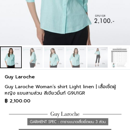
inch
34-36 inch
44-46 inch
2 cm
91-97 cm
117-122 cm
inch
36-38 inch
46-48 inch
Guy Laroche
Guy Laroche Woman’s shirt Light linen | เสื้อเชิ้ตผู้
หญิง แขนสามส่วน สีเขียวมิ้นท์ G9U1GR
฿
2,100.00