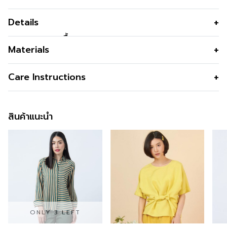
Details
เสื้อเชิ้ตผู้หญิง เนื้ื้อผ้าลินิน Light Linen ชนิดพิเศษทอเนียน
Materials
เรียบ ระบายอากาศดี เย็นสบาย สีเขียวอมฟ้า ใส่แล้วช่วยให้ผิว
หน้าสว่างใส แมทช์กับกางเกงและกระโปรงได้สวยง่าย ไอเทม
เนื้อผ้า
Light Linen
Care Instructions
ขายดี แบรนด์ Guy Laroche
คุณสมบัติผ้า
เนื้อลินินยับน้อยถึงน้อยที่สุด เบา ใส่
การซัก
Machine Wash / Permanent Press
สบายไม่ระคายผิว
Cycle
สินค้าแนะนำ
รูปทรง
ทรงหลวมแขนยาว
การฟอกสี
Do Not Bleach
รูปทรงคอ
ปกเชิ๊ต
การตาก
Dry in Shade
รูปทรงแขน
แขนยาวสามส่วน
การรีด
Iron Medium150c
ผ่า
กระดุมด้านหน้า
การซักแห้ง
Do Not Tumble Dry
ดีไซน์ตกแต่ง
โลโก้ GL ที่อกด้านซ้าย
สี
Green
ONLY 3 LEFT
ความโปร่งใส