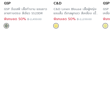
GSP
C&D
GSP
ความยืดหยุ่น
GSP จีเอสพี เสื้อทำงาน แขนยาว
C&D Linen Blouse เสื้อผู้หญิง
GSP S
ลายทางตรง สีเขียว SS23DR
แขนสั้น ดีเทลผูกเอว สีเหลือง เนื้อ
เหลื
ผ้าลินินพรีเมี่ยม CS2EYE
พิเศษลด 50%
พิเศษลด 50%
พิเ
฿
2,490.00
฿
2,290.00