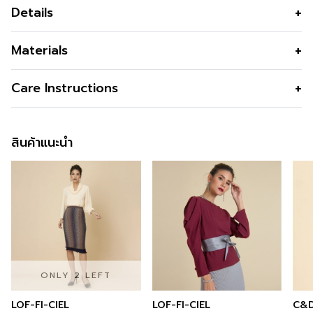
Details
เสื้อเบลาส์ผู้หญิงแขนสั้น สีน้ำเงิน จากคอลเลกชัน Vintage
Materials
Bloom ผลิตจากลินินแท้ 100% ดีไซน์คอปาด ทรงหลวมสวม
ใส่สบาย โดดเด่นด้วยลายพิมพ์วินเทจที่ให้ความรู้สึกหรูหราและ
เนื้อผ้า
Linen 100%
Care Instructions
ร่วมสมัย สามารถแมตช์ได้ทั้งกางเกงหรือกระโปรง เหมาะกับลุ
คุณสมบัติผ้า
เนื้อลินินยับน้อยถึงน้อยที่สุด เบา ใส่
คทำงานที่ต้องการความสุภาพ หรือวันสบา
การซัก
Machine Wash / Permanent Press
สบายไม่ระคายผิว
Cycle
สินค้าแนะนำ
รูปทรง
ทรงหลวม
การฟอกสี
Do Not Bleach
รูปทรงคอ
คอปาด
การตาก
Dry in Shade
รูปทรงแขน
แขนสั้น
การรีด
Iron Medium150c
ผ่า
ผ่าชายทั้ง 2 ข้าง
การซักแห้ง
Do Not Tumble Dry
สี
Blue
ความโปร่งใส
ONLY 2 LEFT
ความยืดหยุ่น
LOF-FI-CIEL
LOF-FI-CIEL
C&