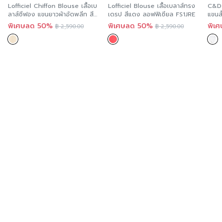
Lofficiel Chiffon Blouse เสื้อเบ
Lofficiel Blouse เสื้อเบลาส์ทรง
C&D 
ลาส์ซีฟอง แขนยาวผ้าอัดพลีท สี
เดรป สีแดง ลอฟฟิเซียล FS1JRE
แขนสั
ครีม ลอฟฟีเซียล FS1KOR
พรีเ
พิเศษลด 50%
พิเศษลด 50%
พิเ
฿
2,590.00
฿
2,590.00