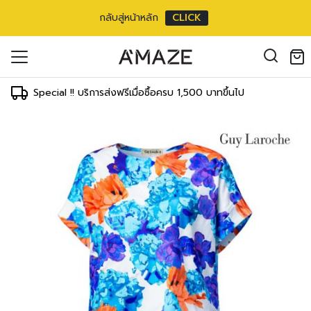
กลับสู่หน้าหลัก
CLICK
oducts in the cart.
il address
*
Special !! บริการส่งฟรีเมื่อซื้อครบ 1,500 บาทขึ้นไป
องคุณเพื่อรองรับประสบการณ์การใช้งาน
ัญชี รวมถึงจุดประสงค์อื่นๆ ตาม
Log in
ord?
Register
เข้าสู่ระบบด้วย LINE
เข้าสู่ระบบด้วย LINE
คลิกที่นี่เพื่อสมัครสมาชิก