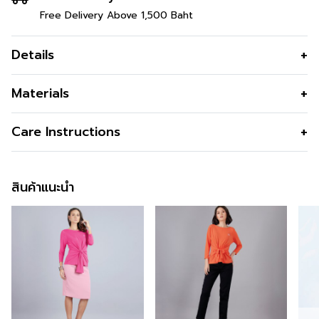
Free Delivery Above 1,500 Baht
Details
เสื้อเบลาส์ผู้หญิงสีแดง ผลิตจากผ้าลินิน 100% เนื้อผ้าน้ำหนัก
Materials
เบา ยับน้อย ระบายอากาศดี ไม่ระคายผิว ดีไซน์คอกลม แขน
สามส่วนพร้อมดีเทลผ่าแขน เพิ่มความคล่องตัว พิมพ์ลาย
เนื้อผ้า
Linen 100%
Care Instructions
อย่างประณีต เหมาะสำหรับลุคทำงาน ลุคท่องเที่ยว และวันพัก
คุณสมบัติผ้า
เนื้อลินินยับน้อยถึงน้อยที่สุด เบา ใส่
ผ่อนอย่างมีสไตล์
การซัก
Machine Wash / Permanent Press
สบายไม่ระคายผิว
Cycle
สินค้าแนะนำ
รูปทรง
ทรงหลวมแขนยาว
การฟอกสี
Do Not Bleach
รูปทรงคอ
คอกลม
การตาก
Dry in Shade
รูปทรงแขน
แขนยาว
การรีด
Iron Medium150c
สี
Red
การซักแห้ง
Do Not Tumble Dry