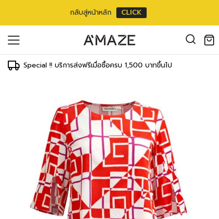
กลับสู่หน้าหลัก
CLICK
ouse แขนสามส่วน
oducts in the cart.
6 inch
il address
*
m/
26 inch
Special !! บริการส่งฟรีเมื่อซื้อครบ 1,500 บาทขึ้นไป
ment
T
WAIST
HIPS
 cm
64-69 cm
89-91 cm
องคุณเพื่อรองรับประสบการณ์การใช้งาน
inch
25-27 inch
35-36 inch
ัญชี รวมถึงจุดประสงค์อื่นๆ ตาม
Log in
 cm
69-71 cm
91-97 cm
inch
27-28 inch
36-38 inch
ord?
 cm
71-76 cm
97-102 cm
Register
เข้าสู่ระบบด้วย LINE
inch
28-30 inch
38-40 inch
เข้าสู่ระบบด้วย LINE
 cm
76-81 cm
102-107 cm
คลิกที่นี่เพื่อสมัครสมาชิก
inch
30-32 inch
40-42 inch
2 cm
81-86 cm
107-112 cm
inch
32-34 inch
42-44 inch
7 cm
86-91 cm
112-117 cm