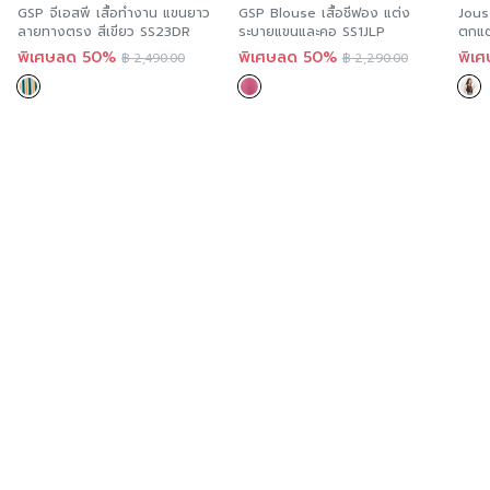
GSP จีเอสพี เสื้อทำงาน แขนยาว
GSP Blouse เสื้อชีฟอง แต่ง
Jous
ลายทางตรง สีเขียว SS23DR
ระบายแขนและคอ SS1JLP
ตกแต
JS1P
พิเศษลด 50%
พิเศษลด 50%
พิเ
฿
2,490.00
฿
2,290.00