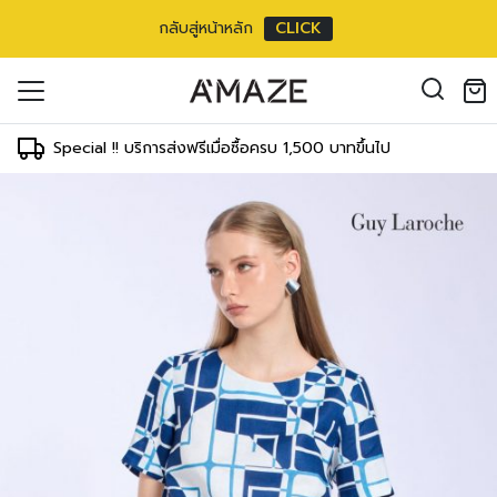
กลับสู่หน้าหลัก
CLICK
oducts in the cart.
il address
*
Special !! บริการส่งฟรีเมื่อซื้อครบ 1,500 บาทขึ้นไป
องคุณเพื่อรองรับประสบการณ์การใช้งาน
ัญชี รวมถึงจุดประสงค์อื่นๆ ตาม
Log in
ord?
Register
เข้าสู่ระบบด้วย LINE
เข้าสู่ระบบด้วย LINE
คลิกที่นี่เพื่อสมัครสมาชิก