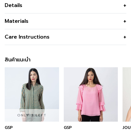
Details
เสื้อเบลาส์แขนสั้น สีกรม ผลิตจากผ้าลินินแท้ 100% พิมพ์ลาย
Materials
Illusion มอบสัมผัสเบาสบาย สวมใส่พลิ้วไหว พร้อมดีไซน์
คอกลมและทรงหลวมที่ช่วยเพิ่มความผ่อนคลายขณะสวมใส่
สี
Navy
Care Instructions
เหมาะสำหรับลุคทำงานที่ต้องการความเรียบหรู หรือสไตล์วัน
สบาย ๆ ที่ยังคงความสุภาพและมีระดับ
การซัก
Machine Wash / Permanent Press
Cycle
สินค้าแนะนำ
การฟอกสี
Do Not Bleach
การตาก
Dry in Shade
การรีด
Iron Medium150c
การซักแห้ง
Do Not Tumble Dry
ONLY 3 LEFT
GSP
GSP
JOU