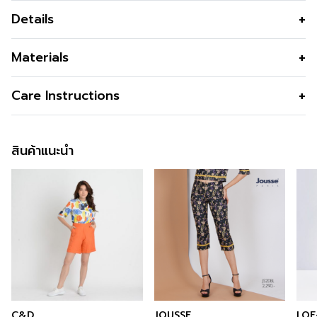
Details
กางเกงยีนส์ผู้หญิง ทรงเก็บหน้าท้อง ที่สุด
Materials
แห่งความพรางหุ่น
เนื้อผ้า
ผ้ายีนส์แบบบาง
Care Instructions
กางเกงยีนส์ผู้หญิง Lightweight Denim Jeans เนื้อนุ่ม
คุณสมบัติผ้า
ระบายอากาศได้ดี ใส่สบาย รักธรรมชาติ
บางเบาใส่สบาย ด้วยน้ำหนักเพียง 8 ออนซ์ ดีไซน์ใหม่ขากว้าง
พรางหุ่น เคลื่อนไหวได้สะดวกทุกกิจกรรม
รูปทรง
ทรงตรงแบบบาน
สินค้าแนะนำ
ซิป
กลางหน้า
ข้อมูลสินค้าเพิ่มเติม
กระเป๋า
กระเป๋าล้วงด้านหน้าทั้ง2ข้าง
สนใจดูในหมวดอื่นที่ใกล้เคียงกัน
สามารถคลิกได้เลย
สี
Navy
สามารถติตามข้อมูลข่าวสารของ GSP ได้ที่ >>
Facebook
ความโปร่งใส
Page : GSP
ความยืดหยุ่น
สั่งซื้อได้แล้ววันนี้
สำหรับคุณที่ต้องการลองสินค้าของ GSP สามารถลองได้แล้ว
C&D
JOUSSE
LOF