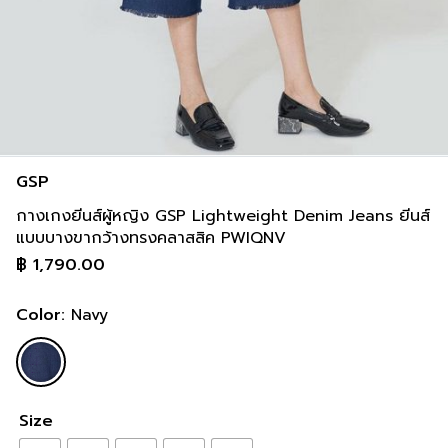
inch
36-36 inch
44-46 inch
8 cm
93-93 cm
113-118 cm
inch
38-38 inch
46-48 inch
GSP
กางเกงยีนส์ผู้หญิง GSP Lightweight Denim Jeans ยีนส์
แบบบางขากว้างทรงคลาสสิค PWIQNV
฿
1,790.00
Color:
Navy
Size