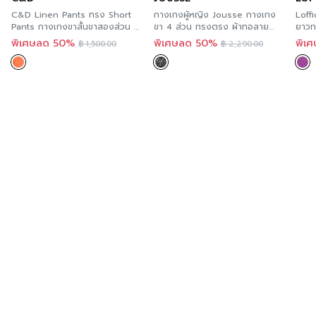
วันที่ทุกร้านสาขา ตามรายละเอียด
Store Location
นี้ และ
C&D Linen Pants ทรง Short
กางเกงผู้หญิง Jousse กางเกง
Loff
สะดวกกว่า เพราะคุณสามารถสั่งทางออนไลน์ได้ทันที ที่
Pants กางเกงขาสั้นขาสองส่วน สี
ขา 4 ส่วน ทรงตรง ผ้าทอลาย
ยาวท
ส้ม เนื้อผ้าลินินเรยอน CS3YOR
JS2DBL
FS2J
A’MAZE Multi Store เวปไซต์ที่พร้อมบริการคุณตลอด 24
พิเศษลด 50%
พิเศษลด 50%
พิเ
฿
1,500.00
฿
2,290.00
ชั่วโมง พร้อมมีบริการส่งทั่วประเทศ
Additional product information
If you are interested in viewing other similar
categories,
you can click here
.
You can follow GSP’s news at >>
Facebook Page :
GSP
Order now
For those of you who want to try GSP’s products,
you can try it now in every store. According to the
details of this Store Location and more convenient
because you can order online immediately at