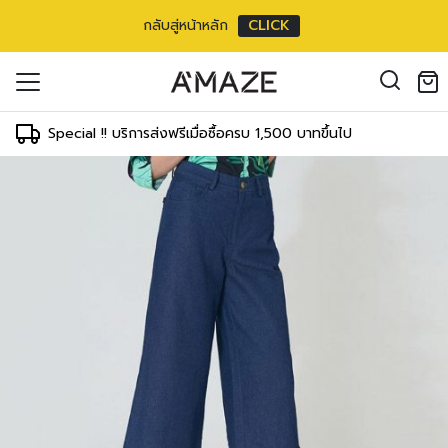
กลับสู่หน้าหลัก
CLICK
ยาว3ส่วน
oducts in the cart.
cm/
il address
30 inch
*
Special !! บริการส่งฟรีเมื่อซื้อครบ 1,500 บาทขึ้นไป
ments
T
WAIST
HIPS
 cm
59-64 cm
83-88 cm
inch
24-26 inch
34-36 inch
องคุณเพื่อรองรับประสบการณ์การใช้งาน
ัญชี รวมถึงจุดประสงค์อื่นๆ ตาม
 cm
64-69 cm
88-93 cm
Log in
inch
26-28 inch
36-38 inch
ord?
 cm
69-73 cm
93-98 cm
Register
inch
28-30 inch
38-40 inch
เข้าสู่ระบบด้วย LINE
 cm
78-78 cm
98-103 cm
เข้าสู่ระบบด้วย LINE
inch
32-32 inch
40-42 inch
คลิกที่นี่เพื่อสมัครสมาชิก
 cm
83-83 cm
103-108 cm
inch
34-34 inch
42-44 inch
3 cm
88-88 cm
108-113 cm