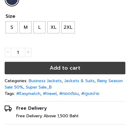
Size
S
M
L
XL
2XL
Add to cart
Categories:
Business Jackets
,
Jackets & Suits
,
Rainy Season
Sale 50%
,
Super Sale_B
Tags:
#Easymatch
,
#travel
,
#คอตต้อน
,
#ดูแลง่าย
Free Delivery
Free Delivery Above 1,500 Baht