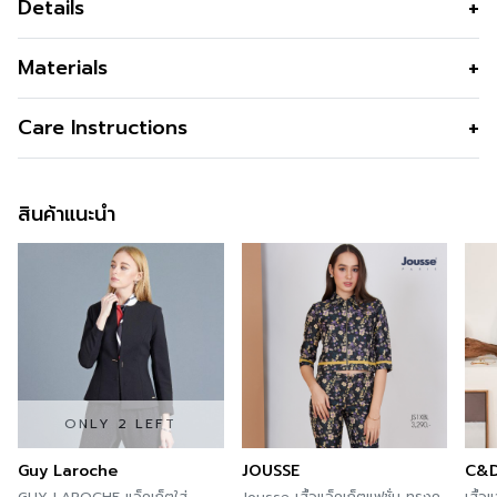
Details
เสื้อแจ็คเก็ตฮูดดี้ Unisex แขนยาว รุ่น RE-LOOP Cool TEX
Materials
เนื้อผ้าเนื้อหนา อยู่ทรง สัมผัสนุ่ม ระบายอากาศ แบรนด์ GSP
เนื้อผ้า
25% Recycled Cotton + 25%
Care Instructions
Cotton + 50% rPET
คุณสมบัติผ้า
เนื้อหนา อยู่ทรง สัมผัสนุ่ม ระบายอากาศ
สินค้าแนะนำ
แห้งเร็ว ทำความสะอาดง่าย
รูปทรง
ทรงหลวม
รูปทรงคอ
คอกลม
รูปทรงแขน
แขนยาว
ดีไซน์ตกแต่ง
เชือกรูดลายรุ้ง
สี
Navy
ONLY 2 LEFT
ความโปร่งใส
Guy Laroche
JOUSSE
C&
ความยืดหยุ่น