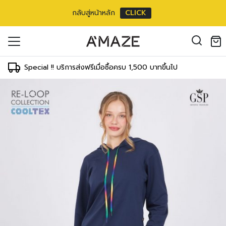
กลับสู่หน้าหลัก
CLICK
oducts in the cart.
il address
*
Special !! บริการส่งฟรีเมื่อซื้อครบ 1,500 บาทขึ้นไป
องคุณเพื่อรองรับประสบการณ์การใช้งาน
ัญชี รวมถึงจุดประสงค์อื่นๆ ตาม
Log in
ord?
Register
เข้าสู่ระบบด้วย LINE
เข้าสู่ระบบด้วย LINE
คลิกที่นี่เพื่อสมัครสมาชิก