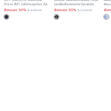
GUY LAROCHE แจ็คเก็ตใส่
Jousse เสื้อแจ็คเก็ตแฟชั่น ทรงค
เสื้
ทำงาน สีดำ กลัดกระดุมทอง กีลา
รอปพิมพ์ลายดอกซากุระสดใส
Blous
โรช GT74BL
JS1XBL
ซี แ
พิเศษลด 50%
พิเศษลด 50%
พิเ
฿
4,000.00
฿
3,290.00