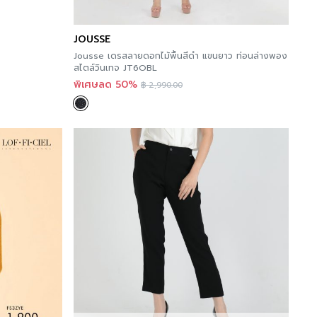
JOUSSE
Jousse เดรสลายดอกไม้พื้นสีดำ แขนยาว ท่อนล่างพอง
สไตล์วินเทจ JT6OBL
พิเศษลด 50%
฿
2,990.00