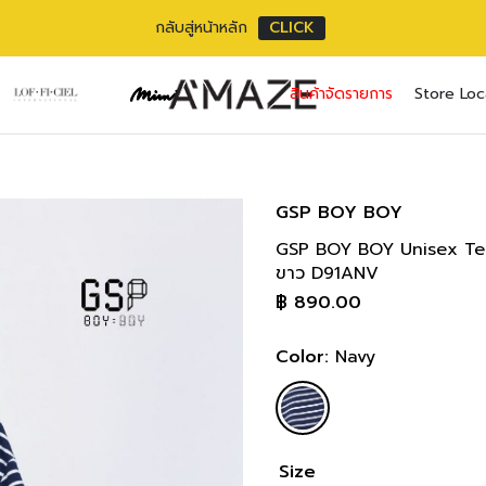
กลับสู่หน้าหลัก
CLICK
No pr
สินค้าจัดรายการ
Store Loc
Username or ema
Email address
*
Password
Password
*
*
GSP BOY BOY
GSP BOY BOY Unisex Tee sh
เราใช้ข้อมูลส่วนตัว
Remember me
ขาว D91ANV
เว็บไซต์, การจัดการบ
฿
890.00
privacy policy
Lost your pass
Color:
Navy
Size