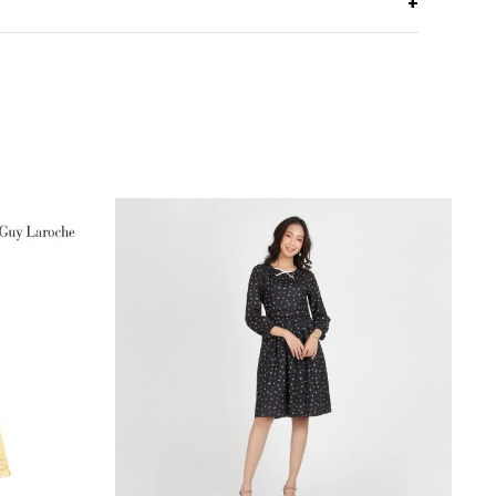
เนื้อผ้าด้านนอกเรียบลื่น หนา นุ่ม เนื้อผ้าด้านในมีลักษณะ
Hand Wash
เป็นห่วงเกล็ดปลาช่วยให้ความอบอุ่น สัมผัสนุ่ม
Do Not Bleach
ทรงหลวม
Do Not Wring
แขนสั้น
Iron Low110c
ป้ายทอโลโก้ GSP
Navy