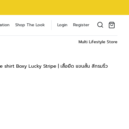
oducts in the cart.
ation
Shop The Look
Login
Register
il address
*
Multi Lifestyle Store
irt Boxy Lucky Stripe | เสื้อยืด แขนสั้น สีกรมริ้ว
ของคุณเพื่อรองรับประสบการณ์การใช้งาน
ัญชี รวมถึงจุดประสงค์อื่นๆ ตาม
Log in
word?
Register
เข้าสู่ระบบด้วย LINE
เข้าสู่ระบบด้วย LINE
คลิกที่นี่เพื่อสมัครสมาชิก