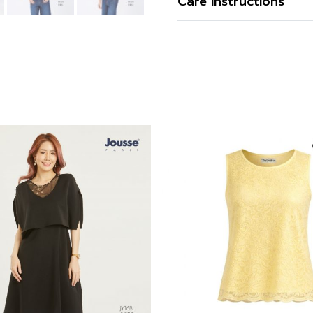
Care Instructions
คุณสมบัติผ้า
การซัก
การฟอกสี
รูปทรง
การตาก
รูปทรงแขน
การรีด
ดีไซน์ตกแต่ง
สี
ความโปร่งใส
ความยืดหยุ่น