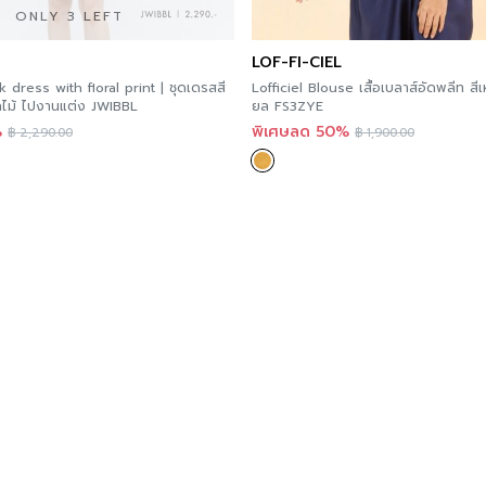
ONLY 3 LEFT
LOF-FI-CIEL
 dress with floral print | ชุดเดรสสี
Lofficiel Blouse เสื้อเบลาส์อัดพลีท สี
ไม้ ไปงานแต่ง JWIBBL
ยล FS3ZYE
%
พิเศษลด 50%
฿
2,290.00
฿
1,900.00