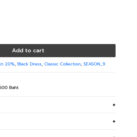
Add to cart
 ลด 20%
,
Black Dress
,
Classic Collection
,
SEASON_9
,500 Baht
cky Stripe ดีไซน์ทรงบ็อกซี่หลวมสบาย คอกลม แขนสั้น
พดี ลายริ้วกรม?ขาว ให้ลุคเรียบง่ายแต่ดูดี เหมาะกับ
ันทำงานสบาย ๆ แมตช์ได้กับทุกสไตล์ในชีวิตประจำวัน
French terry Cotton 100%