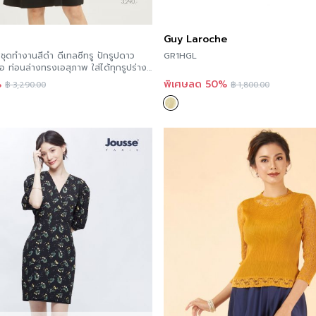
Guy Laroche
ุดทำงานสีดำ ดีเทลซีทรู ปักรูปดาว
GR1HGL
ล่างทรงเอสุภาพ ใส่ได้ทุกรูปร่าง|
%
พิเศษลด 50%
฿
3,290.00
฿
1,800.00