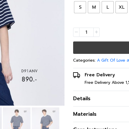
S
M
L
XL
Categories:
A Gift Of Love
Free Delivery
Free Delivery Above 1
Details
เสื้อยืด GSP รุ่น Boxy Lu
Materials
ผลิตจากผ้ายืดเจอร์ซีย์คุณภา
การสวมใส่ในวันพักผ่อนหรือว
เนื้อผ้า