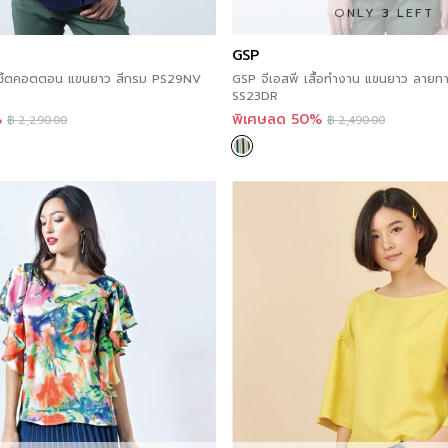
ความยืดหยุ่น
here
.
ONLY 3 LEFT
You can follow GSP’s ne
GSP
อเชิ้ตคอตตอน แขนยาว สีกรม PS29NV
GSP จีเอสพี เสื้อทำงาน แขนยาว ลายทา
Order now
SS23DR
%
พิเศษลด 50%
฿
2,290.00
฿
2,490.00
For those of you who wa
every store. According t
convenient because you
Store, a website that is
delivery nationwide.