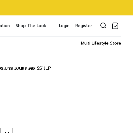
ouse แขนยาว
oducts in the cart.
ation
Shop The Look
Login
Register
23 inch
il address
*
cm/
24 inch
Multi Lifestyle Store
ments
ST
WAIST
HIPS
8 cm
59-64 cm
83-88 cm
่งระบายแขนและคอ SS1JLP
ของคุณเพื่อรองรับประสบการณ์การใช้งาน
inch
24-26 inch
34-36 inch
ัญชี รวมถึงจุดประสงค์อื่นๆ ตาม
Log in
3 cm
64-69 cm
88-93 cm
inch
26-28 inch
36-38 inch
word?
8 cm
69-73 cm
93-98 cm
Register
เข้าสู่ระบบด้วย LINE
inch
28-30 inch
38-40 inch
เข้าสู่ระบบด้วย LINE
3 cm
78-78 cm
98-103 cm
คลิกที่นี่เพื่อสมัครสมาชิก
inch
32-32 inch
40-42 inch
8 cm
83-83 cm
103-108 cm
inch
34-34 inch
42-44 inch
03 cm
88-88 cm
108-113 cm