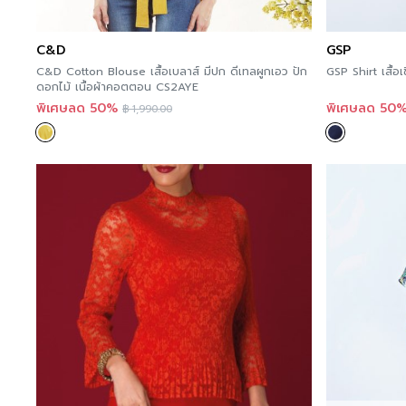
C&D
GSP
C&D Cotton Blouse เสื้อเบลาส์ มีปก ดีเทลผูกเอว ปัก
GSP Shirt เสื้
ดอกไม้ เนื้อผ้าคอตตอน CS2AYE
พิเศษลด 50%
พิเศษลด 50
฿
1,990.00