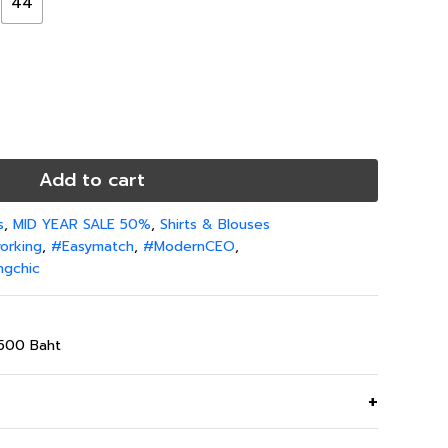
44
inch
36-36 inch
44-46 inch
08 cm
93-93 cm
113-118 cm
inch
38-38 inch
46-48 inch
Add to cart
s
,
MID YEAR SALE 50%
,
Shirts & Blouses
orking
,
#Easymatch
,
#ModernCEO
,
ngchic
,500 Baht
 แต่งระบายแขนและคอ