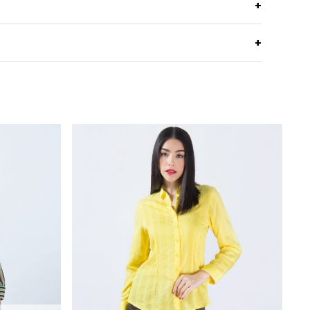
้าแต่งระบายแขนและคอคอตตอนใส่พอดีตัว ใส่สบาย
POLYESTER 100%
คสาวหวาน
เนื้อผ้าใส่สบาย ระบายอากาศได้ดี แห้งง่าย
ซักครื่องได้ ควรใช้ถุงถนอมผ้า หรือ ซักมือ
ตัวหลวม
-
งกัน
สามารถคลิกได้เลย
ตอปาด
ในที่ร่มลมโกรก
ทรงกระบอกรูดพองปลายแขน
อง GSP ได้ที่ >>
Facebook Page : GSP
ไฟระดับ กลางด้านนอกหรือด้านในได้
ไม่มีซิป
-
ม่มี
ค้าของ GSP สามารถลองได้แล้ววันที่ทุกร้านสาขา ตาม
ม่มี
n
นี้ และสะดวกกว่า เพราะคุณสามารถสั่งทางออนไลน์ได้
ม่มี
re เวปไซต์ที่พร้อมบริการคุณตลอด 24 ชั่วโมง พร้อมมี
ม่มี
Light Pink
formation
 viewing other similar categories,
you can click