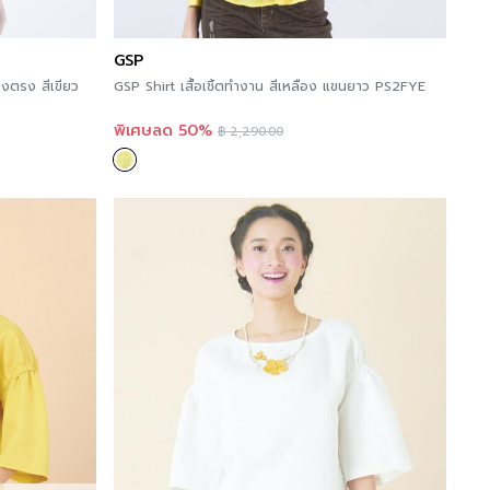
ws at >>
Facebook Page : GSP
GSP
งตรง สีเขียว
GSP Shirt เสื้อเชิ้ตทำงาน สีเหลือง แขนยาว PS2FYE
พิเศษลด 50%
฿
2,290.00
nt to try GSP’s products, you can try it now in
o the details of this Store Location and more
 can order online immediately at A’MAZE Multi
 ready to serve you 24 hours a day, with