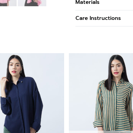
Materials
เสื้อเบลาส์ผู้หญิง ผ้า
ชีฟองผ
เนื้อผ้า
Care Instructions
ลวดลายสวยงามเหมาะกับลุ
คุณสมบัติผ้า
ข้อมูลสินค้าเพิ่มเติม
การซัก
รูปทรง
การฟอกสี
สนใจดูในหมวดอื่นที่ใกล้เคีย
รูปทรงคอ
การตาก
รูปทรงแขน
สามารถติตามข้อมูลข่าวสารข
การรีด
ซิป
สั่งซื้อได้แล้ววันนี้
การซักแห้ง
กระเป๋า
ไ
สำหรับคุณที่ต้องการลองสิน
ซับใน
ไ
รายละเอียด
Store Locatio
ผ่า
ไ
ทันที ที่ A’MAZE Multi Sto
บริการส่งทั่วประเทศ
ดีไซน์ตกแต่ง
ไ
สี
Additional product in
ความโปร่งใส
If you are interested in