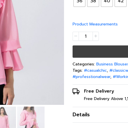
36
38
40
42
41-42 
48(4XL)
105-1
43-44 
Product Measurements
Categories:
Business Blouse
Tags:
#casualchic
,
#classicw
#professtionalwear
,
#Worki
Free Delivery
Free Delivery Above 1
Details
เสื้อเบลาส์ผู้หญิง