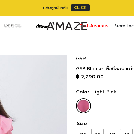
กลับสู่หน้าหลัก
CLICK
SS1JLP Shirt/Bl
No pr
สินค้าจัดรายการ
Store Loc
แขนยาว 56 cm/
Username or ema
Email address
*
ความยาวตัว 58 
Body Measure
Password
Password
*
*
GSP
SIZE
BU
36(S)
74-7
GSP Blouse เสื้อชีฟอง แต
เราใช้ข้อมูลส่วนตัว
Remember me
30-32 
฿
2,290.00
เว็บไซต์, การจัดการบ
38(M)
81-8
privacy policy
33-34 
Lost your pass
Color:
Light Pink
40(L)
86-8
35-36 
42(XL)
91-9
37-38 
44(2XL)
96-9
Size
39-40 
46(3XL)
100-1