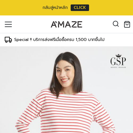
กลับสู่หน้าหลัก
CLICK
oducts in the cart.
il address
*
Special !! บริการส่งฟรีเมื่อซื้อครบ 1,500 บาทขึ้นไป
องคุณเพื่อรองรับประสบการณ์การใช้งาน
ัญชี รวมถึงจุดประสงค์อื่นๆ ตาม
Log in
ord?
Register
เข้าสู่ระบบด้วย LINE
เข้าสู่ระบบด้วย LINE
คลิกที่นี่เพื่อสมัครสมาชิก