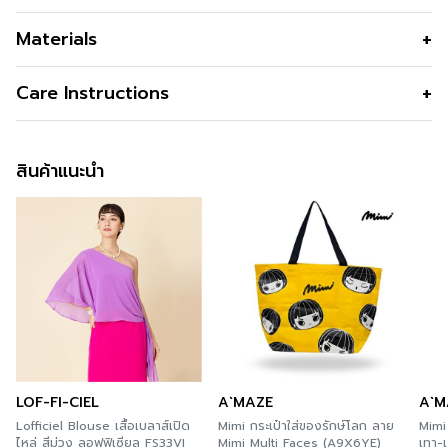
หมวกสีกรม ที่ปลอดภัยและสะดวกที่
สุด
Materials
หมวกสีกรม Face shield cap หน้ากากที่สามารถถอดออก
เนื้อผ้า
ผ้าคอตตอน
Care Instructions
ได้ง่าย ล้างง่าย สะอาด เพิ่มการปกป้องด้วยการติดแผ่นกัน
คุณสมบัติผ้า
ระบายอากาศได้ดี ใส่สบาย รักธรรมชาติ
ละออง แถมยังกันได้ทั้งแดดและลม
การซัก
Machine Wash Normal
ดีไซน์ตกแต่ง
ปักโลโก้ตรงกลางหมวก พร้อมหน้ากากที่
ข้อมูลสินค้าเพิ่มเติม
สินค้าแนะนำ
การฟอกสี
Do Not Bleach
สามารถถอดออกได้
สนใจดูในหมวดอื่นที่ใกล้เคียงกัน
สามารถคลิกได้เลย
การตาก
Permanent Press Cycle
สี
Dark Blue
การรีด
Iron Medium150c
ความโปร่งใส
สามารถติตามข้อมูลข่าวสารของ GSP ได้ที่ >>
Facebook
Page : GSP
การซักแห้ง
Line Dry/Hang to Dry
ความยืดหยุ่น
สั่งซื้อได้แล้ววันนี้
สำหรับคุณที่ต้องการลองสินค้าของ GSP สามารถลองได้แล้ว
วันที่ทุกร้านสาขา ตามรายละเอียด
Store Location
นี้ และ
LOF-FI-CIEL
A`MAZE
A`M
สะดวกกว่า เพราะคุณสามารถสั่งทางออนไลน์ได้ทันที ที่
Lofficiel Blouse เสื้อเบลาส์เปิด
Mimi กระเป๋าใส่ของรักษ์โลก ลาย
Mimi 
A’MAZE Multi Store เวปไซต์ที่พร้อมบริการคุณตลอด 24
ไหล่ สีม่วง ลอฟฟิเซียล FS33VI
Mimi Multi Faces (A9X6YE)
เทา-