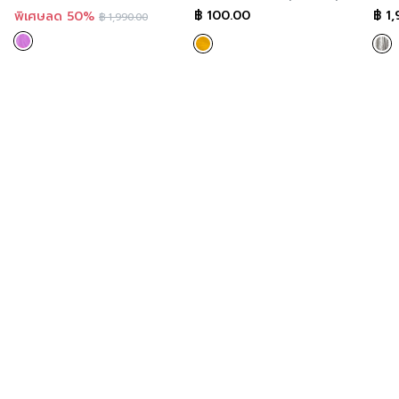
ชั่วโมง พร้อมมีบริการส่งทั่วประเทศ
฿
100.00
฿
1,
พิเศษลด 50%
฿
1,990.00
Additional product information
If you are interested in viewing other similar
categories,
you can click here
.
You can follow GSP’s news at >>
Facebook Page :
GSP
Order now
For those of you who want to try GSP’s products,
you can try it now in every store. According to the
details of this Store Location and more convenient
because you can order online immediately at
A’MAZE Multi Store, a website that is ready to
serve you 24 hours a day, with delivery nationwide.