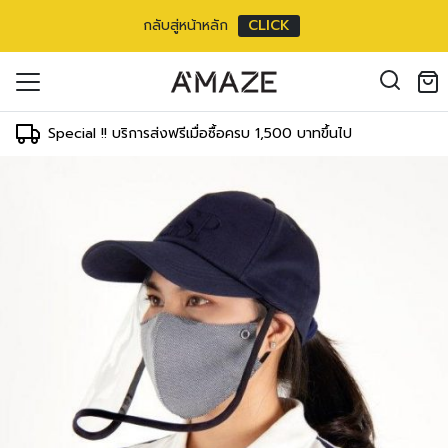
กลับสู่หน้าหลัก
CLICK
oducts in the cart.
il address
*
Special !! บริการส่งฟรีเมื่อซื้อครบ 1,500 บาทขึ้นไป
องคุณเพื่อรองรับประสบการณ์การใช้งาน
ัญชี รวมถึงจุดประสงค์อื่นๆ ตาม
Log in
ord?
Register
เข้าสู่ระบบด้วย LINE
เข้าสู่ระบบด้วย LINE
คลิกที่นี่เพื่อสมัครสมาชิก