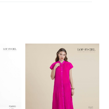
Machine Wash / Permanent Press Cycle
Do Not Bleach
Dry in Shade
Iron Medium150c
Do Not Tumble Dry