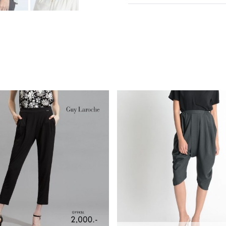
การซัก
การฟอกสี
การตาก
การรีด
การซักแห้ง