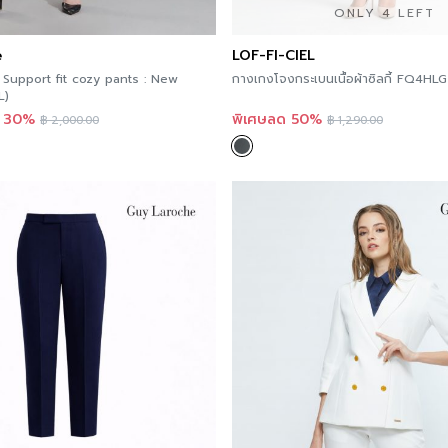
ONLY 4 LEFT
e
LOF-FI-CIEL
 Support fit cozy pants : New
กางเกงโจงกระเบนเนื้อผ้าซิลกี้ FQ4HLG
L)
ด 30%
พิเศษลด 50%
฿
2,000.00
฿
1,290.00