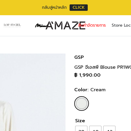
กลับสู่หน้าหลัก
CLICK
No pr
สินค้าจัดรายการ
Store Loc
Username or ema
Email address
*
Password
Password
*
*
GSP
GSP จีเอสพี Blouse PR1W
เราใช้ข้อมูลส่วนตัว
Remember me
฿
1,990.00
เว็บไซต์, การจัดการบ
privacy policy
Lost your pass
Color:
Cream
Size