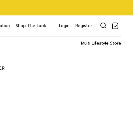
oducts in the cart.
ation
Shop The Look
Login
Register
il address
*
Multi Lifestyle Store
CR
ของคุณเพื่อรองรับประสบการณ์การใช้งาน
ัญชี รวมถึงจุดประสงค์อื่นๆ ตาม
Log in
word?
Register
เข้าสู่ระบบด้วย LINE
เข้าสู่ระบบด้วย LINE
คลิกที่นี่เพื่อสมัครสมาชิก