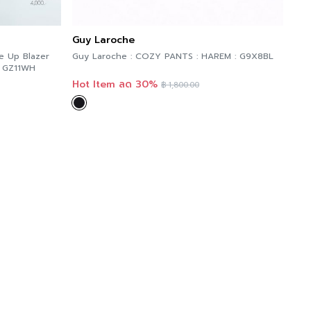
Guy Laroche
e Up Blazer
Guy Laroche : COZY PANTS : HAREM : G9X8BL
 : GZ11WH
Hot Item ลด 30%
฿
1,800.00