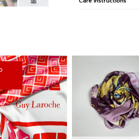
Care Instructions
จิบยามเ