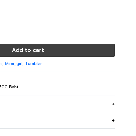
Add to cart
mi
,
Mimi_girl
,
Tumbler
,500 Baht
ยาวนาน กับ Tumbler สุดน่ารัก รักษ์โลก ลดขยะพลาสติก
ม่ได้สำหรับทุกไลฟ์สไตล์ เติมเต็มความสดชื่นให้คุณได้ทุก
นสมัย พกพาสะดวก ตอบโจทย์ทุกการใช้งาน ไม่ว่าจะน้ำร้อน
Black