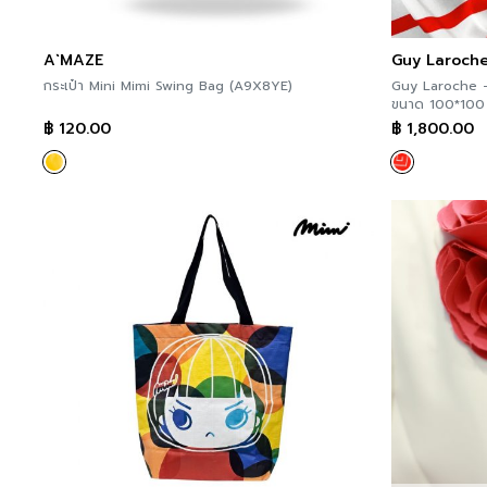
A`MAZE
Guy Laroch
กระเป๋า Mini Mimi Swing Bag (A9X8YE)
Guy Laroche – 
฿
120.00
฿
1,800.00