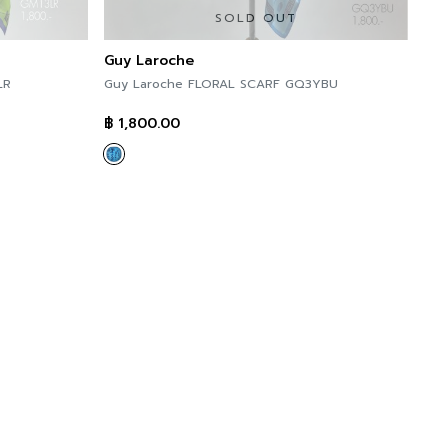
SOLD OUT
Guy Laroche
LR
Guy Laroche FLORAL SCARF GQ3YBU
฿
1,800.00