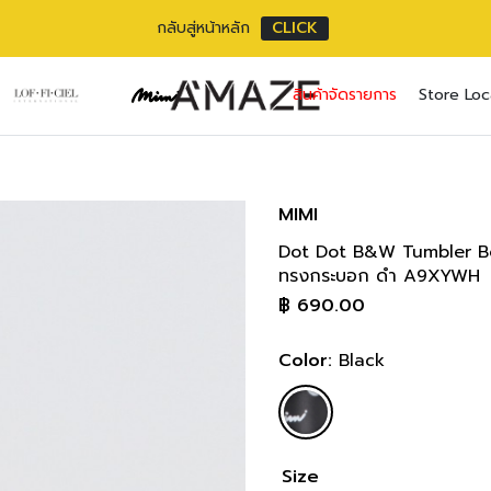
กลับสู่หน้าหลัก
CLICK
No pr
สินค้าจัดรายการ
Store Loc
Username or ema
Email address
*
Password
Password
*
*
MIMI
Dot Dot B&W Tumbler Bot
เราใช้ข้อมูลส่วนตัว
Remember me
ทรงกระบอก ดำ A9XYWH
เว็บไซต์, การจัดการบ
฿
690.00
privacy policy
Lost your pass
Color:
Black
Size