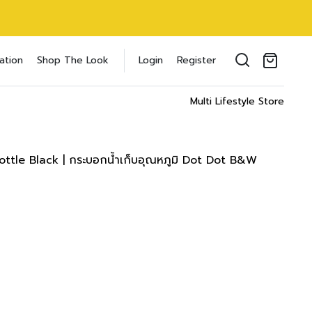
oducts in the cart.
ation
Shop The Look
Login
Register
il address
*
Multi Lifestyle Store
tle Black | กระบอกน้ำเก็บอุณหภูมิ Dot Dot B&W
ของคุณเพื่อรองรับประสบการณ์การใช้งาน
ัญชี รวมถึงจุดประสงค์อื่นๆ ตาม
Log in
word?
Register
เข้าสู่ระบบด้วย LINE
เข้าสู่ระบบด้วย LINE
คลิกที่นี่เพื่อสมัครสมาชิก