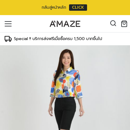
กลับสู่หน้าหลัก
CLICK
oducts in the cart.
il address
*
Special !! บริการส่งฟรีเมื่อซื้อครบ 1,500 บาทขึ้นไป
องคุณเพื่อรองรับประสบการณ์การใช้งาน
ัญชี รวมถึงจุดประสงค์อื่นๆ ตาม
Log in
ord?
Register
เข้าสู่ระบบด้วย LINE
เข้าสู่ระบบด้วย LINE
คลิกที่นี่เพื่อสมัครสมาชิก