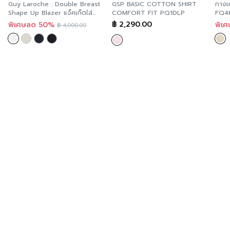
Guy Laroche : Double Breast
GSP BASIC COTTON SHIRT
กางเก
Shape Up Blazer แจ็คเก็ตใส่
COMFORT FIT PQ1DLP
FQ4
ทำงานปรับหุ่นสวย สี White :
฿
2,290.00
พิเศษลด 50%
พิเ
฿
4,000.00
GZ11WH