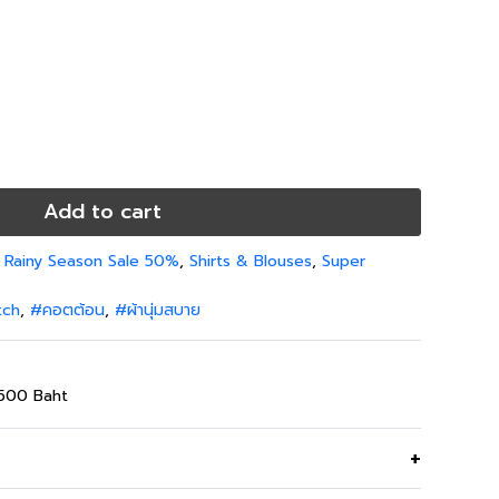
inch
36-36 inch
44-46 inch
08 cm
93-93 cm
113-118 cm
inch
38-38 inch
46-48 inch
Add to cart
,
Rainy Season Sale 50%
,
Shirts & Blouses
,
Super
tch
,
#คอตต้อน
,
#ผ้านุ่มสบาย
,500 Baht