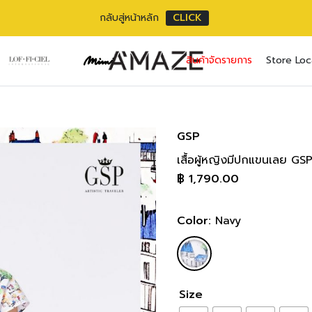
กลับสู่หน้าหลัก
CLICK
PAGJNV Shirt/Bl
No pr
สินค้าจัดรายการ
Store Loc
แขนสั้น 20 cm/
8
Username or ema
Email address
*
ความยาวตัว 56 
Body Measure
Password
Password
*
*
GSP
SIZE
BU
36(S)
74-7
เสื้อผู้หญิงมีปกแขนเลย GS
เราใช้ข้อมูลส่วนตัว
Remember me
30-32 
฿
1,790.00
เว็บไซต์, การจัดการบ
38(M)
81-8
privacy policy
33-34 
Lost your pass
Color:
Navy
40(L)
86-8
35-36 
42(XL)
91-9
37-38 
44(2XL)
96-9
Size
39-40 
46(3XL)
100-1