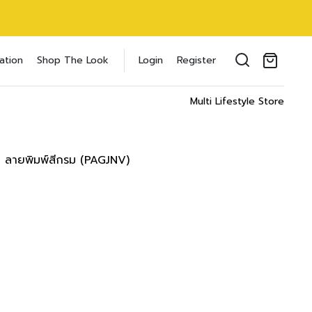
ouse แขนสั้น
oducts in the cart.
ation
Shop The Look
Login
Register
 inch
il address
*
cm/
23 inch
Multi Lifestyle Store
ment
ST
WAIST
HIPS
8 cm
59-64 cm
83-88 cm
P ลายพิมพ์สีกรม (PAGJNV)
ของคุณเพื่อรองรับประสบการณ์การใช้งาน
inch
24-26 inch
34-36 inch
ัญชี รวมถึงจุดประสงค์อื่นๆ ตาม
Log in
3 cm
64-69 cm
88-93 cm
inch
26-28 inch
36-38 inch
word?
8 cm
69-73 cm
93-98 cm
Register
เข้าสู่ระบบด้วย LINE
inch
28-30 inch
38-40 inch
เข้าสู่ระบบด้วย LINE
3 cm
78-78 cm
98-103 cm
คลิกที่นี่เพื่อสมัครสมาชิก
inch
32-32 inch
40-42 inch
8 cm
83-83 cm
103-108 cm
inch
34-34 inch
42-44 inch
03 cm
88-88 cm
108-113 cm