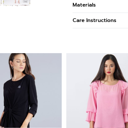
เสื้อผู้หญิง แขนสั้น สีน้ำเ
Materials
Elesee แบรนด์ GSP
เนื้อผ้า
Care Instructions
คุณสมบัติผ้า
รูปทรง
รูปทรงคอ
รูปทรงแขน
สี