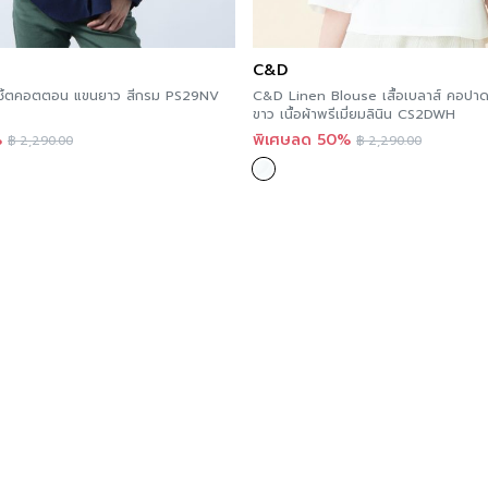
C&D
อเชิ้ตคอตตอน แขนยาว สีกรม PS29NV
C&D Linen Blouse เสื้อเบลาส์ คอปาด 
ขาว เนื้อผ้าพรีเมี่ยมลินิน CS2DWH
%
พิเศษลด 50%
฿
2,290.00
฿
2,290.00