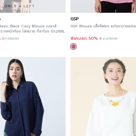
ONLY 4 LEFT
e
GSP
asic Black Cozy Blouse เบลาส์
GSP Blouse เสื้อชีฟอง แต่งระบายแขน
รางหน้าท้อง ใส่สบาย กีลาโรช GS26BL
%
พิเศษลด 50%
฿
1,900.00
฿
2,290.00