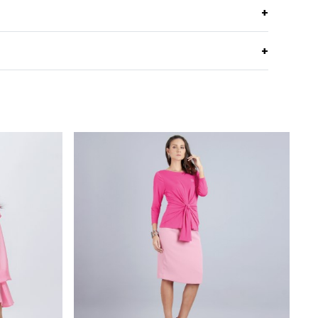
งิน ขาว เนื้อผ้าคอตต้อน นุ่ม ใส่สบาย พิมพ์ลาย Champ
คอตตอน 100%
อยู่ทรง นุ่ม เนื้อละเอียด ระบายอากาศได้ดี
พอดีตัว จับจีบด้านหน้า
ปกเชิ๊ต
แขนเลย
Navy