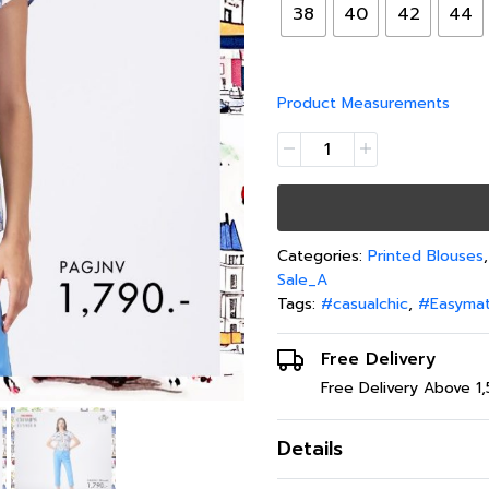
38
40
42
44
41-42 
48(4XL)
105-1
43-44 
Product Measurements
Categories:
Printed Blouses
Sale_A
Tags:
#casualchic
,
#Easyma
Free Delivery
Free Delivery Above 1
Details