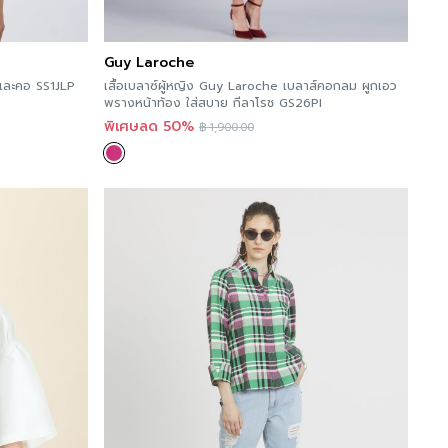
Guy Laroche
และคอ SS1JLP
เสื้อเบลาซ์ผู้หญิง Guy Laroche เบลาส์คอกลม ผูกเอว
พรางหน้าท้อง ใส่สบาย กีลาโรช GS26PI
พิเศษลด 50%
฿
1,900.00