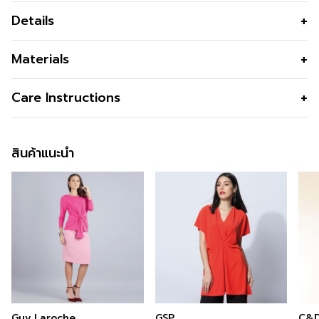
Details
เสื้อเชิ๊ตผู้หญิง แขนสั้น เนื้อผ้าคอตตอนเรยอน ใส่สบาย ระบาย
Materials
อากาศดี พิมพ์ลาย Bloom แบรนด์ C&D
เนื้อผ้า
53% cotton 47% Rayon
Care Instructions
คุณสมบัติผ้า
เนื้อนุ่ม เบา ใส่สบาย ระบายอากาศ เพราะ
รวมคุณสมบัติความนุ่ม เย็น ของเรยอน
สินค้าแนะนำ
เข้ามาด้วย
รูปทรง
ทรงหลวม
รูปทรงคอ
ปกเชิ๊ต
รูปทรงแขน
แขนสั้น
ซิป
กระดุมหน้า
ผ่า
ชายผ่าข้าง
สี
Light Green
Guy Laroche
GSP
C&