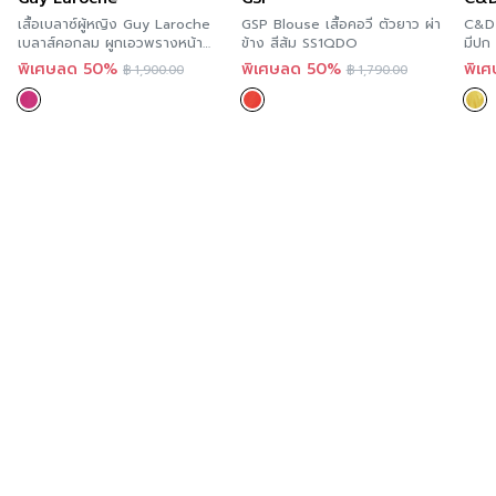
ความโปร่งใส
เสื้อเบลาซ์ผู้หญิง Guy Laroche
GSP Blouse เสื้อคอวี ตัวยาว ผ่า
C&D 
ความยืดหยุ่น
เบลาส์คอกลม ผูกเอวพรางหน้า
ข้าง สีส้ม SS1QDO
มีปก ดีเทลผูกเอว ปักดอกไม้ เนื้
ท้อง ใส่สบาย กีลาโรช GS26PI
ผ้า
พิเศษลด 50%
พิเศษลด 50%
พิเ
฿
1,900.00
฿
1,790.00