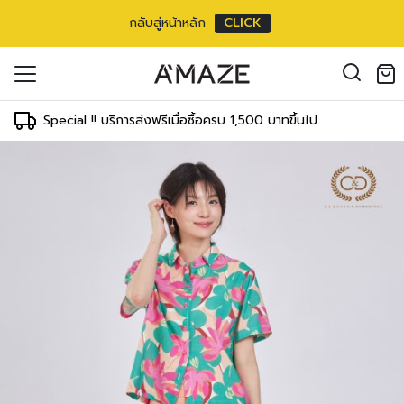
กลับสู่หน้าหลัก
CLICK
oducts in the cart.
il address
*
Special !! บริการส่งฟรีเมื่อซื้อครบ 1,500 บาทขึ้นไป
องคุณเพื่อรองรับประสบการณ์การใช้งาน
ัญชี รวมถึงจุดประสงค์อื่นๆ ตาม
Log in
ord?
Register
เข้าสู่ระบบด้วย LINE
เข้าสู่ระบบด้วย LINE
คลิกที่นี่เพื่อสมัครสมาชิก