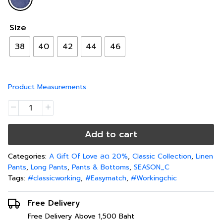
Size
38
40
42
44
46
Product Measurements
Add to cart
Categories:
A Gift Of Love ลด 20%
,
Classic Collection
,
Linen
Pants
,
Long Pants
,
Pants & Bottoms
,
SEASON_C
Tags:
#classicworking
,
#Easymatch
,
#Workingchic
Free Delivery
Free Delivery Above 1,500 Baht