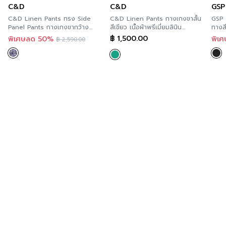
C&D
C&D
GSP
C&D Linen Pants ทรง Side
C&D Linen Pants กางเกงขาสั้น
GSP 
Panel Pants กางเกงขากว้าง
สีเขียว เนื้อผ้าพรีเมี่ยมลินิน
ทางส
ลาย Mushroom Coral เนื้อผ้าลินิ
CS1CGR
฿
1,500.00
พิเศษลด 50%
พิเ
฿
2,590.00
นพรีเมี่ยม CS41VI