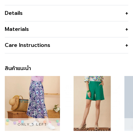
Details
กางเกงผู้หญิง C&D Linen Fusion ทรง Big Jinny สีกรม
Materials
ดีไซน์ขายาวสี่ส่วน พร้อมกระเป๋าด้านข้างและปลายขาใส่ยาง
ยืด ขอบเอวหน้าเรียบ เอวหลังยางยืด สวมใส่สบาย ผลิตจาก
เนื้อผ้า
Polyester 80% Linen 20%
Care Instructions
ผ้าโพลีเอสเตอร์ผสมลินิน เนื้อผ้านุ่ม เบา ระบายอากาศได้ดี
คุณสมบัติผ้า
เนื้อทอละเอียด ไม่ยับง่าย ทนทาน ระบาย
เหมาะสำหรับลุควันสบาย ชุดลำลอง หรือสไตล์ม
อากาศ
สินค้าแนะนำ
รูปทรง
พอดีตัว
กระเป๋า
ทั้ง 2 ข้าง
สี
Navy
ความโปร่งใส
ความยืดหยุ่น
ONLY 5 LEFT