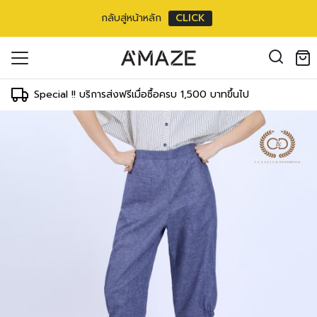
กลับสู่หน้าหลัก
CLICK
 4 ส่วน
oducts in the cart.
 inch
il address
*
ment
Special !! บริการส่งฟรีเมื่อซื้อครบ 1,500 บาทขึ้นไป
WAIST
HIPS
61-64 cm
86-88 cm
25-26 inch
35-36 inch
องคุณเพื่อรองรับประสบการณ์การใช้งาน
66-69 cm
91-93 cm
ัญชี รวมถึงจุดประสงค์อื่นๆ ตาม
27-28 inch
37-38 inch
Log in
71-73 cm
96-98 cm
ord?
29-30 inch
39-40 inch
Register
เข้าสู่ระบบด้วย LINE
76-78 cm
100-103 cm
31-32 inch
41-42 inch
เข้าสู่ระบบด้วย LINE
คลิกที่นี่เพื่อสมัครสมาชิก
81-83 cm
105-108 cm
33-34 inch
43-44 inch
86-88 cm
110-113 cm
35-36 inch
45-46 inch