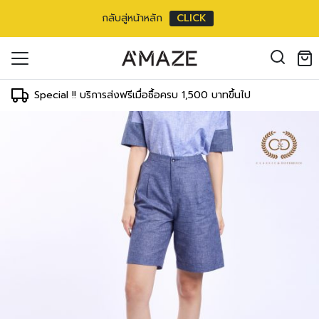
กลับสู่หน้าหลัก
CLICK
oducts in the cart.
il address
*
Special !! บริการส่งฟรีเมื่อซื้อครบ 1,500 บาทขึ้นไป
องคุณเพื่อรองรับประสบการณ์การใช้งาน
ัญชี รวมถึงจุดประสงค์อื่นๆ ตาม
Log in
ord?
Register
เข้าสู่ระบบด้วย LINE
เข้าสู่ระบบด้วย LINE
คลิกที่นี่เพื่อสมัครสมาชิก