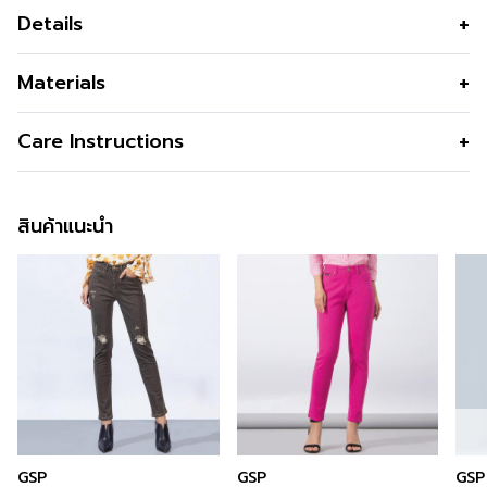
Details
กางเกงผู้หญิงขาสั้นสีกรม ผลิตจากผ้าโพลีเอสเตอร์ผสมลินิน
Materials
ให้สัมผัสนุ่ม เบาสบาย และระบายอากาศดี ดีไซน์ทรง New
Short ความยาวเหนือเข่า ซิปหน้าพร้อมเอวหลังยางยืด สวม
เนื้อผ้า
Polyester 80% Linen 20%
Care Instructions
ใส่ง่ายและคล่องตัว เหมาะกับวันทำงานลุคสุภาพ วันหยุด
คุณสมบัติผ้า
เนื้อทอละเอียด ไม่ยับง่าย ทนทาน ระบาย
สบายๆ หรือโอกาสพิเศษที่ต้องการความทันสมัยอย่
อากาศ
สินค้าแนะนำ
รูปทรง
พอดีตัว
ซิป
ซิปซ่อนด้านหน้า
กระเป๋า
ทั้ง 2 ข้าง
ดีไซน์ตกแต่ง
กระดุมโลโก้ C&D
สี
Navy
ความโปร่งใส
ความยืดหยุ่น
GSP
GSP
GSP