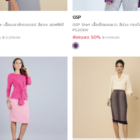
GSP
e เสื้อเบลาส์ทรงเดรป สีแดง ลอฟฟิเซี
GSP Shirt เสื้อเชิ้ตแขนยาว สีม่วง ทรงโ
PS2ODV
%
พิเศษลด 50%
฿
2,590.00
฿
1,990.00