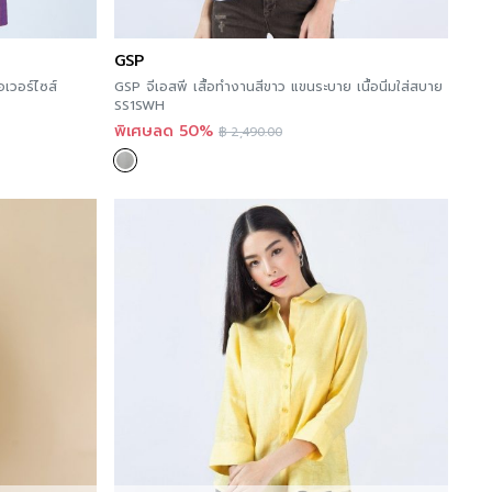
GSP
อเวอร์ไซส์
GSP จีเอสพี เสื้อทำงานสีขาว แขนระบาย เนื้อนิ่มใส่สบาย
SS1SWH
พิเศษลด 50%
฿
2,490.00