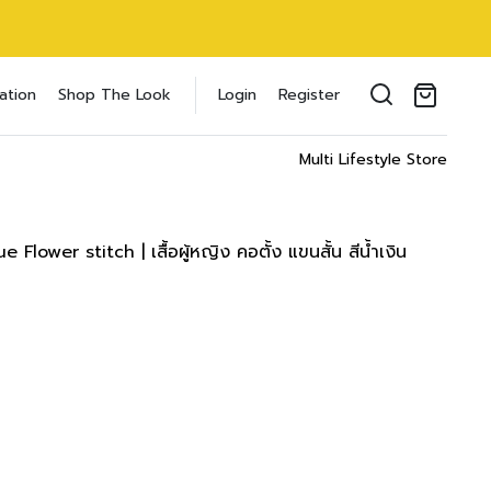
oducts in the cart.
ation
Shop The Look
Login
Register
il address
*
Multi Lifestyle Store
ower stitch | เสื้อผู้หญิง คอตั้ง แขนสั้น สีน้ำเงิน
ของคุณเพื่อรองรับประสบการณ์การใช้งาน
ัญชี รวมถึงจุดประสงค์อื่นๆ ตาม
Log in
word?
Register
เข้าสู่ระบบด้วย LINE
เข้าสู่ระบบด้วย LINE
คลิกที่นี่เพื่อสมัครสมาชิก