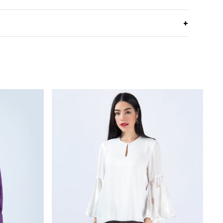
ายอากาศได้ดี ดีไซน์คอจีนทันสมัย แขนโอบ วงแขนในตัว
ส่ โดดเด่นด้วยลายพิมพ์ Blue Flower Stitch ที่ช่วยเส
52% cotton 48% Rayon
ล์
เนื้อนุ่ม เบา ใส่สบาย ระบายอากาศ เพราะรวมคุณสมบัติ
ความนุ่ม เย็น ของเรยอนเข้ามาด้วย
ทรงหลวม
คอตั้ง
แขนสั้น
กระดุมโลโก้ C&D
Blue