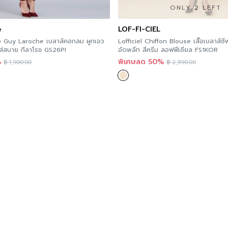
ONLY 2 LEFT
e
LOF-FI-CIEL
หญิง Guy Laroche เบลาส์คอกลม ผูกเอว
Lofficiel Chiffon Blouse เสื้อเบลาส์ซ
ส่สบาย กีลาโรช GS26PI
อัดพลีท สีครีม ลอฟฟีเซียล FS1KOR
%
พิเศษลด 50%
฿
1,900.00
฿
2,590.00