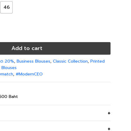
46
Add to cart
 ลด 20%
,
Business Blouses
,
Classic Collection
,
Printed
& Blouses
ymatch
,
#ModernCEO
,500 Baht
ower Stitch คอตั้ง ผลิตจากผ้าคอตตอน 52% และเรยอน