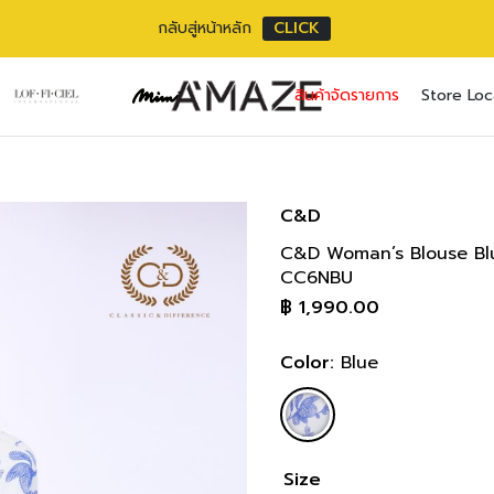
กลับสู่หน้าหลัก
CLICK
No pr
สินค้าจัดรายการ
Store Loc
Username or ema
Email address
*
Password
Password
*
*
C&D
C&D Woman’s Blouse Blue Fl
เราใช้ข้อมูลส่วนตัว
Remember me
CC6NBU
เว็บไซต์, การจัดการบ
฿
1,990.00
privacy policy
Lost your pass
Color:
Blue
Size