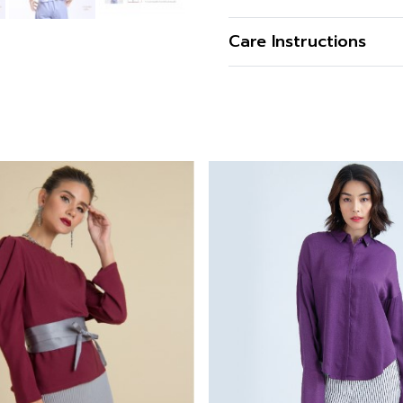
48% ให้สัมผัสนุ่มสบาย ระบ
เพิ่มความคล่องตัวในการสวมใ
เนื้อผ้า
Care Instructions
ริมลุคให้ดูอ่อนหวานและมีสไต
คุณสมบัติผ้า
รูปทรง
รูปทรงคอ
รูปทรงแขน
ดีไซน์ตกแต่ง
สี
ความโปร่งใส
ความยืดหยุ่น