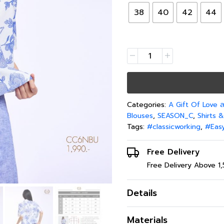
38
40
42
44
Categories:
A Gift Of Love
Blouses
,
SEASON_C
,
Shirts 
Tags:
#classicworking
,
#Eas
Free Delivery
Free Delivery Above 1
Details
เสื้อผู้หญิง C&D Blue Fl
Materials